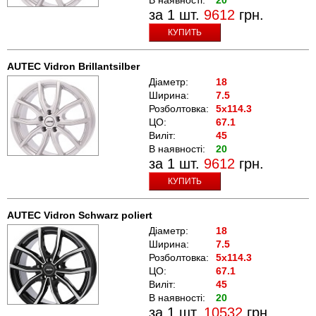
за 1 шт.
9612
грн.
КУПИТЬ
AUTEC Vidron Brillantsilber
Діаметр:
18
Ширина:
7.5
Розболтовка:
5x114.3
ЦО:
67.1
Виліт:
45
В наявності:
20
за 1 шт.
9612
грн.
КУПИТЬ
AUTEC Vidron Schwarz poliert
Діаметр:
18
Ширина:
7.5
Розболтовка:
5x114.3
ЦО:
67.1
Виліт:
45
В наявності:
20
за 1 шт.
10532
грн.