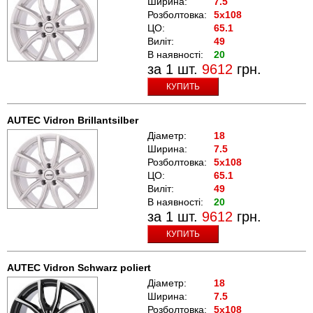
Ширина:
7.5
Розболтовка:
5x108
ЦО:
65.1
Виліт:
49
В наявності:
20
за 1 шт.
9612
грн.
КУПИТЬ
AUTEC Vidron Brillantsilber
Діаметр:
18
Ширина:
7.5
Розболтовка:
5x108
ЦО:
65.1
Виліт:
49
В наявності:
20
за 1 шт.
9612
грн.
КУПИТЬ
AUTEC Vidron Schwarz poliert
Діаметр:
18
Ширина:
7.5
Розболтовка:
5x108