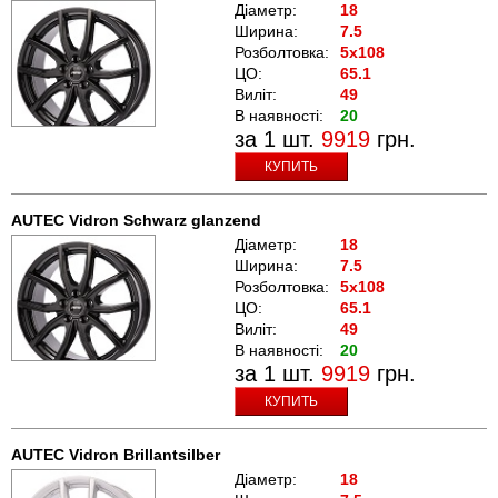
Діаметр:
18
Ширина:
7.5
Розболтовка:
5x108
ЦО:
65.1
Виліт:
49
В наявності:
20
за 1 шт.
9919
грн.
КУПИТЬ
AUTEC Vidron Schwarz glanzend
Діаметр:
18
Ширина:
7.5
Розболтовка:
5x108
ЦО:
65.1
Виліт:
49
В наявності:
20
за 1 шт.
9919
грн.
КУПИТЬ
AUTEC Vidron Brillantsilber
Діаметр:
18