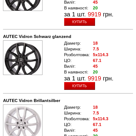
Виліт:
45
В наявності:
20
за 1 шт.
9919
грн.
КУПИТЬ
AUTEC Vidron Schwarz glanzend
Діаметр:
18
Ширина:
7.5
Розболтовка:
5x114.3
ЦО:
67.1
Виліт:
45
В наявності:
20
за 1 шт.
9919
грн.
КУПИТЬ
AUTEC Vidron Brillantsilber
Діаметр:
18
Ширина:
7.5
Розболтовка:
5x114.3
ЦО:
67.1
Виліт:
45
В наявності:
20