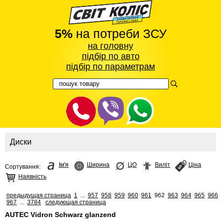
5%
на потреби ЗСУ
на головну
підбір по авто
підбір по параметрам
Диски
Ім'я
Ширина
ЦО
Виліт
Ціна
Сортування:
Наявність
предыдущая страница
1
...
957
958
959
960
961
962
963
964
965
966
967
...
3784
следующая страница
AUTEC Vidron Schwarz glanzend