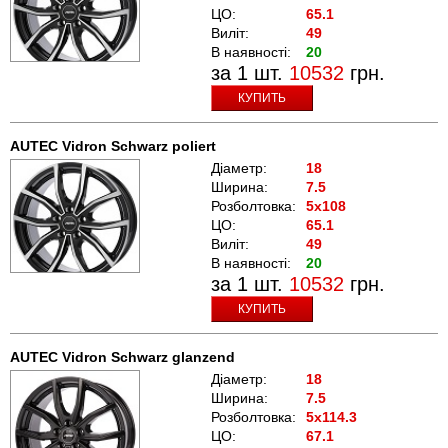
ЦО:
65.1
Виліт:
49
В наявності:
20
за 1 шт.
10532
грн.
КУПИТЬ
AUTEC Vidron Schwarz poliert
Діаметр:
18
Ширина:
7.5
Розболтовка:
5x108
ЦО:
65.1
Виліт:
49
В наявності:
20
за 1 шт.
10532
грн.
КУПИТЬ
AUTEC Vidron Schwarz glanzend
Діаметр:
18
Ширина:
7.5
Розболтовка:
5x114.3
ЦО:
67.1