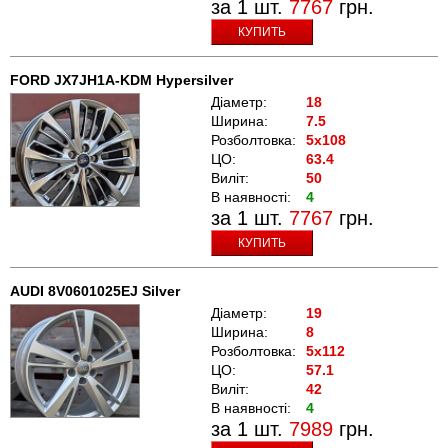
за 1 шт.
7767
грн.
КУПИТЬ
FORD JX7JH1A-KDM Hypersilver
Діаметр:
18
Ширина:
7.5
Розболтовка:
5x108
ЦО:
63.4
Виліт:
50
В наявності:
4
за 1 шт.
7767
грн.
КУПИТЬ
AUDI 8V0601025EJ Silver
Діаметр:
19
Ширина:
8
Розболтовка:
5x112
ЦО:
57.1
Виліт:
42
В наявності:
4
за 1 шт.
7989
грн.