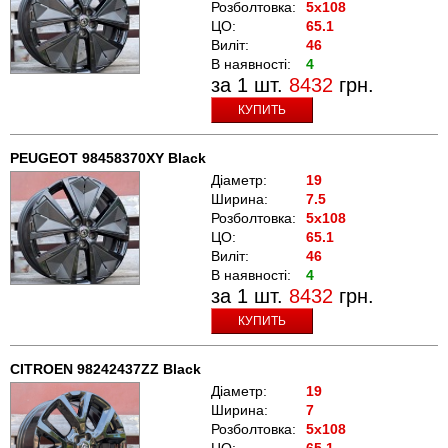
Розболтовка:
5x108
ЦО:
65.1
Виліт:
46
В наявності:
4
за 1 шт.
8432
грн.
КУПИТЬ
PEUGEOT 98458370XY Black
Діаметр:
19
Ширина:
7.5
Розболтовка:
5x108
ЦО:
65.1
Виліт:
46
В наявності:
4
за 1 шт.
8432
грн.
КУПИТЬ
CITROEN 98242437ZZ Black
Діаметр:
19
Ширина:
7
Розболтовка:
5x108
ЦО:
65.1