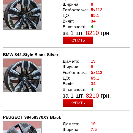
Ширина:
8
Розболтовка:
5x112
ЦО:
65.1
Виліт:
34
В наявності:
4
за 1 шт.
8210
грн.
КУПИТЬ
BMW 842-Style Black Silver
Діаметр:
19
Ширина:
8
Розболтовка:
5x112
ЦО:
65.1
Виліт:
34
В наявності:
4
за 1 шт.
8210
грн.
КУПИТЬ
PEUGEOT 98458370XY Black
Діаметр:
19
Ширина:
7.5