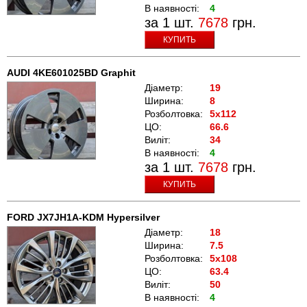
В наявності:
4
за 1 шт.
7678
грн.
КУПИТЬ
AUDI 4KE601025BD Graphit
Діаметр:
19
Ширина:
8
Розболтовка:
5x112
ЦО:
66.6
Виліт:
34
В наявності:
4
за 1 шт.
7678
грн.
КУПИТЬ
FORD JX7JH1A-KDM Hypersilver
Діаметр:
18
Ширина:
7.5
Розболтовка:
5x108
ЦО:
63.4
Виліт:
50
В наявності:
4