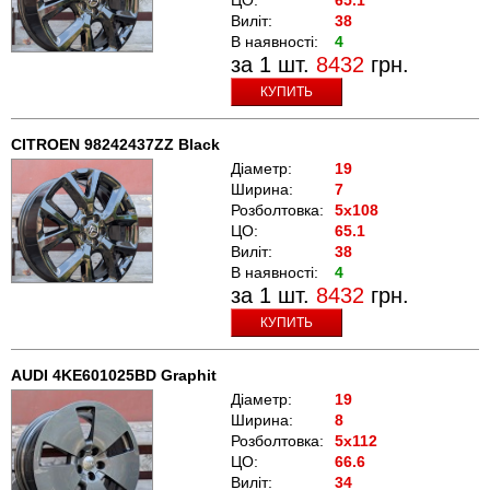
Виліт:
38
В наявності:
4
за 1 шт.
8432
грн.
КУПИТЬ
CITROEN 98242437ZZ Black
Діаметр:
19
Ширина:
7
Розболтовка:
5x108
ЦО:
65.1
Виліт:
38
В наявності:
4
за 1 шт.
8432
грн.
КУПИТЬ
AUDI 4KE601025BD Graphit
Діаметр:
19
Ширина:
8
Розболтовка:
5x112
ЦО:
66.6
Виліт:
34