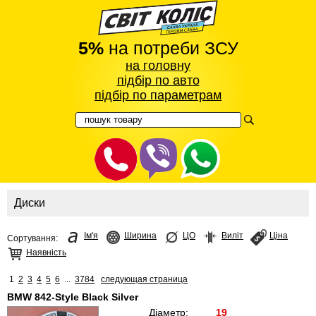
5%
на потреби ЗСУ
на головну
підбір по авто
підбір по параметрам
Диски
Ім'я
Ширина
ЦО
Виліт
Ціна
Сортування:
Наявність
1
2
3
4
5
6
...
3784
следующая страница
BMW 842-Style Black Silver
Діаметр:
19