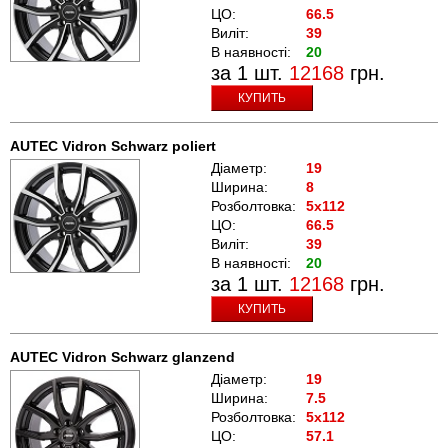
ЦО:
66.5
Виліт:
39
В наявності:
20
за 1 шт.
12168
грн.
КУПИТЬ
AUTEC Vidron Schwarz poliert
Діаметр:
19
Ширина:
8
Розболтовка:
5x112
ЦО:
66.5
Виліт:
39
В наявності:
20
за 1 шт.
12168
грн.
КУПИТЬ
AUTEC Vidron Schwarz glanzend
Діаметр:
19
Ширина:
7.5
Розболтовка:
5x112
ЦО:
57.1