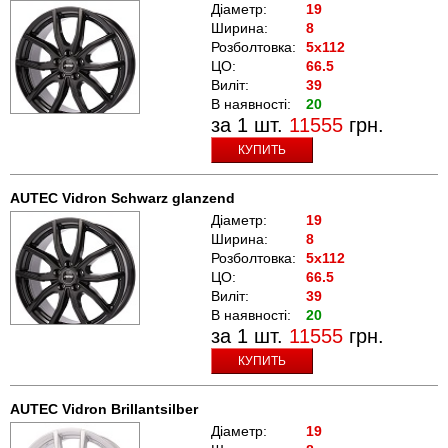
Діаметр:
19
Ширина:
8
Розболтовка:
5x112
ЦО:
66.5
Виліт:
39
В наявності:
20
за 1 шт.
11555
грн.
КУПИТЬ
AUTEC Vidron Schwarz glanzend
Діаметр:
19
Ширина:
8
Розболтовка:
5x112
ЦО:
66.5
Виліт:
39
В наявності:
20
за 1 шт.
11555
грн.
КУПИТЬ
AUTEC Vidron Brillantsilber
Діаметр:
19