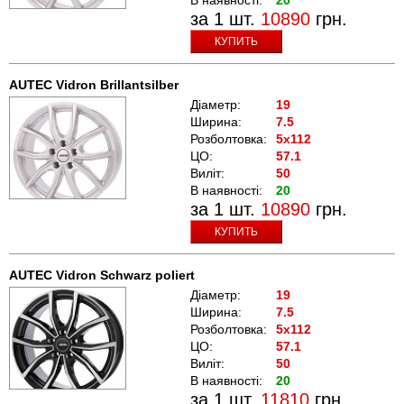
за 1 шт.
10890
грн.
КУПИТЬ
AUTEC Vidron Brillantsilber
Діаметр:
19
Ширина:
7.5
Розболтовка:
5x112
ЦО:
57.1
Виліт:
50
В наявності:
20
за 1 шт.
10890
грн.
КУПИТЬ
AUTEC Vidron Schwarz poliert
Діаметр:
19
Ширина:
7.5
Розболтовка:
5x112
ЦО:
57.1
Виліт:
50
В наявності:
20
за 1 шт.
11810
грн.