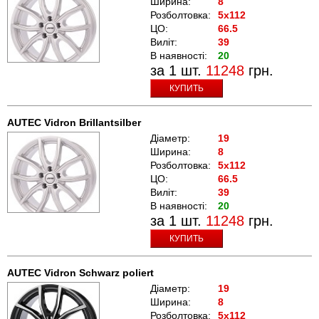
Ширина:
8
Розболтовка:
5x112
ЦО:
66.5
Виліт:
39
В наявності:
20
за 1 шт.
11248
грн.
КУПИТЬ
AUTEC Vidron Brillantsilber
Діаметр:
19
Ширина:
8
Розболтовка:
5x112
ЦО:
66.5
Виліт:
39
В наявності:
20
за 1 шт.
11248
грн.
КУПИТЬ
AUTEC Vidron Schwarz poliert
Діаметр:
19
Ширина:
8
Розболтовка:
5x112