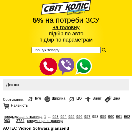
5%
на потреби ЗСУ
на головну
підбір по авто
підбір по параметрам
Диски
Ім'я
Ширина
ЦО
Виліт
Ціна
Сортування:
Наявність
предыдущая страница
1
...
953
954
955
956
957
958
959
960
961
962
963
...
3784
следующая страница
AUTEC Vidron Schwarz glanzend