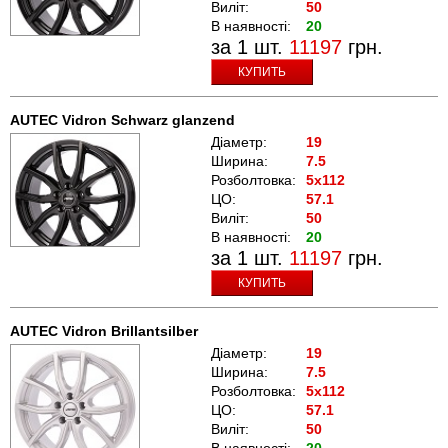
Виліт:
50
В наявності:
20
за 1 шт.
11197
грн.
КУПИТЬ
AUTEC Vidron Schwarz glanzend
Діаметр:
19
Ширина:
7.5
Розболтовка:
5x112
ЦО:
57.1
Виліт:
50
В наявності:
20
за 1 шт.
11197
грн.
КУПИТЬ
AUTEC Vidron Brillantsilber
Діаметр:
19
Ширина:
7.5
Розболтовка:
5x112
ЦО:
57.1
Виліт:
50
В наявності:
20