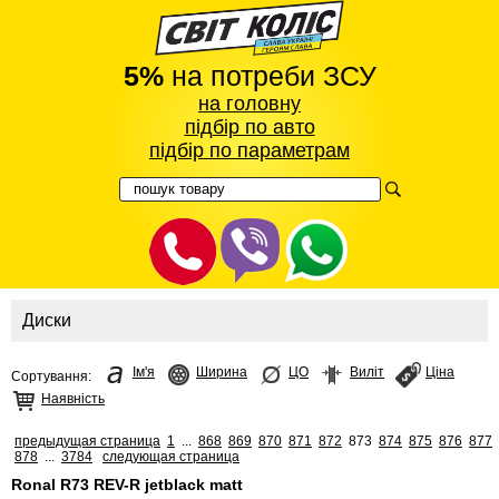
5%
на потреби ЗСУ
на головну
підбір по авто
підбір по параметрам
Диски
Ім'я
Ширина
ЦО
Виліт
Ціна
Сортування:
Наявність
предыдущая страница
1
...
868
869
870
871
872
873
874
875
876
877
878
...
3784
следующая страница
Ronal R73 REV-R jetblack matt