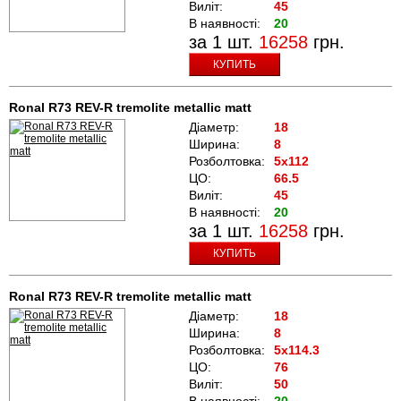
Виліт:
45
В наявності:
20
за 1 шт.
16258
грн.
КУПИТЬ
Ronal R73 REV-R tremolite metallic matt
Діаметр:
18
Ширина:
8
Розболтовка:
5x112
ЦО:
66.5
Виліт:
45
В наявності:
20
за 1 шт.
16258
грн.
КУПИТЬ
Ronal R73 REV-R tremolite metallic matt
Діаметр:
18
Ширина:
8
Розболтовка:
5x114.3
ЦО:
76
Виліт:
50
В наявності:
20