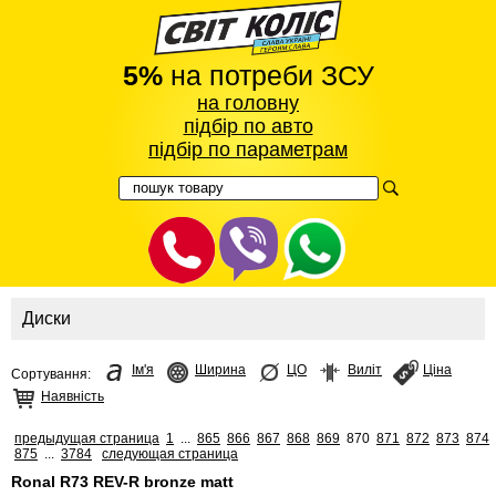
5%
на потреби ЗСУ
на головну
підбір по авто
підбір по параметрам
Диски
Ім'я
Ширина
ЦО
Виліт
Ціна
Сортування:
Наявність
предыдущая страница
1
...
865
866
867
868
869
870
871
872
873
874
875
...
3784
следующая страница
Ronal R73 REV-R bronze matt