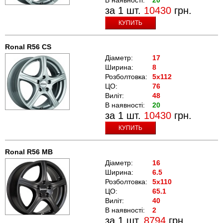
за 1 шт.
10430
грн.
КУПИТЬ
Ronal R56 CS
Діаметр:
17
Ширина:
8
Розболтовка:
5x112
ЦО:
76
Виліт:
48
В наявності:
20
за 1 шт.
10430
грн.
КУПИТЬ
Ronal R56 MB
Діаметр:
16
Ширина:
6.5
Розболтовка:
5x110
ЦО:
65.1
Виліт:
40
В наявності:
2
за 1 шт.
8794
грн.