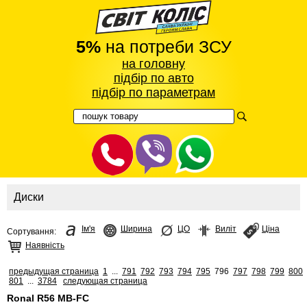
5%
на потреби ЗСУ
на головну
підбір по авто
підбір по параметрам
Диски
Ім'я
Ширина
ЦО
Виліт
Ціна
Сортування:
Наявність
предыдущая страница
1
...
791
792
793
794
795
796
797
798
799
800
801
...
3784
следующая страница
Ronal R56 MB-FC