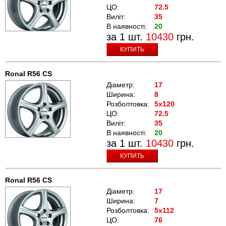
ЦО:
72.5
Виліт:
35
В наявності:
20
за 1 шт.
10430
грн.
КУПИТЬ
Ronal R56 CS
Діаметр:
17
Ширина:
8
Розболтовка:
5x120
ЦО:
72.5
Виліт:
35
В наявності:
20
за 1 шт.
10430
грн.
КУПИТЬ
Ronal R56 CS
Діаметр:
17
Ширина:
7
Розболтовка:
5x112
ЦО:
76