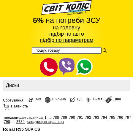
5%
на потреби ЗСУ
на головну
підбір по авто
підбір по параметрам
Диски
Ім'я
Ширина
ЦО
Виліт
Ціна
Сортування:
Наявність
предыдущая страница
1
...
788
789
790
791
792
793
794
795
796
797
798
...
3784
следующая страница
Ronal R55 SUV CS