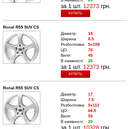
за 1 шт.
12373
грн.
КУПИТЬ
Ronal R55 SUV CS
Діаметр:
18
Ширина:
8.5
Розболтовка:
5x108
ЦО:
76
Виліт:
45
В наявності:
20
за 1 шт.
12373
грн.
КУПИТЬ
Ronal R55 SUV CS
Діаметр:
17
Ширина:
7.5
Розболтовка:
5x112
ЦО:
66.5
Виліт:
55
В наявності:
20
за 1 шт.
10328
грн.