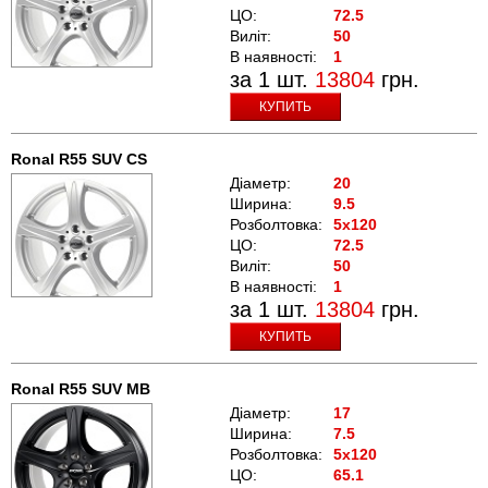
ЦО:
72.5
Виліт:
50
В наявності:
1
за 1 шт.
13804
грн.
КУПИТЬ
Ronal R55 SUV CS
Діаметр:
20
Ширина:
9.5
Розболтовка:
5x120
ЦО:
72.5
Виліт:
50
В наявності:
1
за 1 шт.
13804
грн.
КУПИТЬ
Ronal R55 SUV MB
Діаметр:
17
Ширина:
7.5
Розболтовка:
5x120
ЦО:
65.1