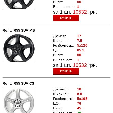
Виліт:
55
В наявності:
1
за 1 шт.
10532
грн.
КУПИТЬ
Ronal R55 SUV MB
Діаметр:
17
Ширина:
7.5
Розболтовка:
5x120
ЦО:
65.1
Виліт:
55
В наявності:
1
за 1 шт.
10532
грн.
КУПИТЬ
Ronal R55 SUV CS
Діаметр:
18
Ширина:
8.5
Розболтовка:
5x108
ЦО:
76
Виліт:
45
В наявності:
20