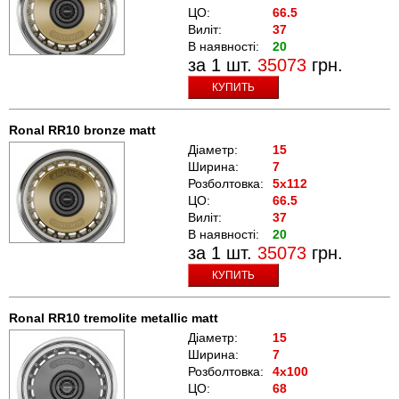
ЦО:
66.5
Виліт:
37
В наявності:
20
за 1 шт.
35073
грн.
КУПИТЬ
Ronal RR10 bronze matt
Діаметр:
15
Ширина:
7
Розболтовка:
5x112
ЦО:
66.5
Виліт:
37
В наявності:
20
за 1 шт.
35073
грн.
КУПИТЬ
Ronal RR10 tremolite metallic matt
Діаметр:
15
Ширина:
7
Розболтовка:
4x100
ЦО:
68