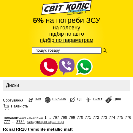
5%
на потреби ЗСУ
на головну
підбір по авто
підбір по параметрам
Диски
Ім'я
Ширина
ЦО
Виліт
Ціна
Сортування:
Наявність
предыдущая страница
1
...
767
768
769
770
771
772
773
774
775
776
777
...
3784
следующая страница
Ronal RR10 tremolite metallic matt