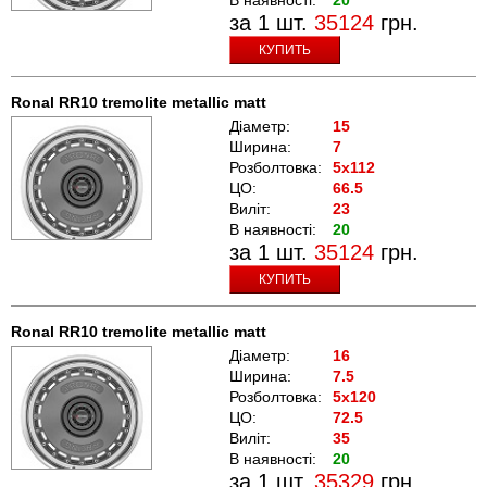
за 1 шт.
35124
грн.
КУПИТЬ
Ronal RR10 tremolite metallic matt
Діаметр:
15
Ширина:
7
Розболтовка:
5x112
ЦО:
66.5
Виліт:
23
В наявності:
20
за 1 шт.
35124
грн.
КУПИТЬ
Ronal RR10 tremolite metallic matt
Діаметр:
16
Ширина:
7.5
Розболтовка:
5x120
ЦО:
72.5
Виліт:
35
В наявності:
20
за 1 шт.
35329
грн.