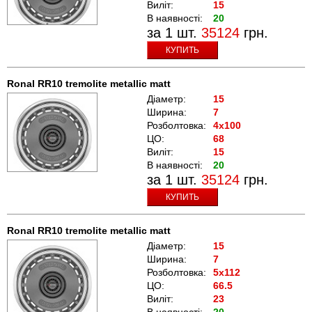
Виліт:
15
В наявності:
20
за 1 шт.
35124
грн.
КУПИТЬ
Ronal RR10 tremolite metallic matt
Діаметр:
15
Ширина:
7
Розболтовка:
4x100
ЦО:
68
Виліт:
15
В наявності:
20
за 1 шт.
35124
грн.
КУПИТЬ
Ronal RR10 tremolite metallic matt
Діаметр:
15
Ширина:
7
Розболтовка:
5x112
ЦО:
66.5
Виліт:
23
В наявності:
20