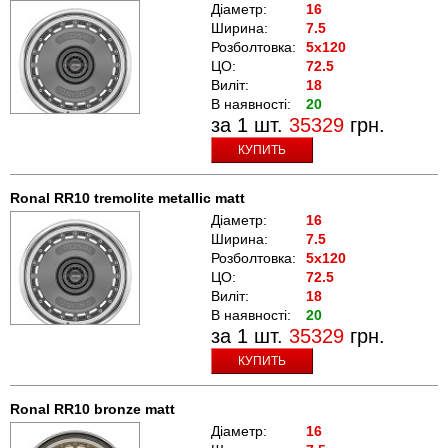
Діаметр:
16
Ширина:
7.5
Розболтовка:
5x120
ЦО:
72.5
Виліт:
18
В наявності:
20
за 1 шт.
35329
грн.
КУПИТЬ
Ronal RR10 tremolite metallic matt
Діаметр:
16
Ширина:
7.5
Розболтовка:
5x120
ЦО:
72.5
Виліт:
18
В наявності:
20
за 1 шт.
35329
грн.
КУПИТЬ
Ronal RR10 bronze matt
Діаметр:
16