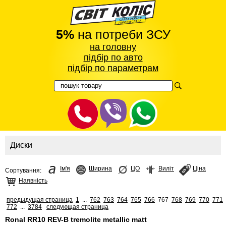
5%
на потреби ЗСУ
на головну
підбір по авто
підбір по параметрам
Диски
Ім'я
Ширина
ЦО
Виліт
Ціна
Сортування:
Наявність
предыдущая страница
1
...
762
763
764
765
766
767
768
769
770
771
772
...
3784
следующая страница
Ronal RR10 REV-B tremolite metallic matt