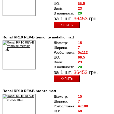
ЦО:
66.5
Виліт:
23
В наявності:
20
за 1 шт.
36453
грн.
КУПИТЬ
Ronal RR10 REV-B tremolite metallic matt
Діаметр:
15
Ширина:
7
Розболтовка:
5x112
ЦО:
66.5
Виліт:
23
В наявності:
20
за 1 шт.
36453
грн.
КУПИТЬ
Ronal RR10 REV-B bronze matt
Діаметр:
15
Ширина:
7
Розболтовка:
4x100
ЦО:
68