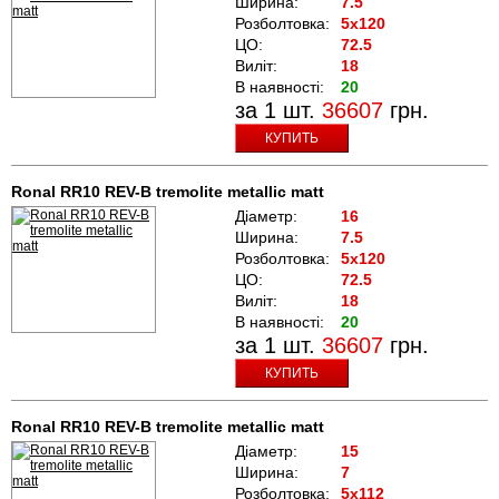
Ширина:
7.5
Розболтовка:
5x120
ЦО:
72.5
Виліт:
18
В наявності:
20
за 1 шт.
36607
грн.
КУПИТЬ
Ronal RR10 REV-B tremolite metallic matt
Діаметр:
16
Ширина:
7.5
Розболтовка:
5x120
ЦО:
72.5
Виліт:
18
В наявності:
20
за 1 шт.
36607
грн.
КУПИТЬ
Ronal RR10 REV-B tremolite metallic matt
Діаметр:
15
Ширина:
7
Розболтовка:
5x112