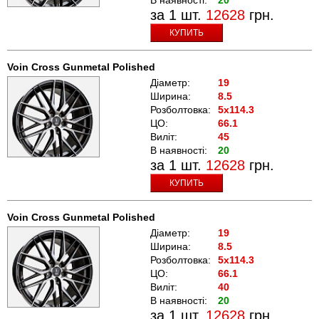
за 1 шт.
12628
грн.
КУПИТЬ
Voin Cross Gunmetal Polished
Діаметр:
19
Ширина:
8.5
Розболтовка:
5x114.3
ЦО:
66.1
Виліт:
45
В наявності:
20
за 1 шт.
12628
грн.
КУПИТЬ
Voin Cross Gunmetal Polished
Діаметр:
19
Ширина:
8.5
Розболтовка:
5x114.3
ЦО:
66.1
Виліт:
40
В наявності:
20
за 1 шт.
12628
грн.