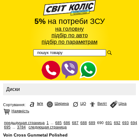
5%
на потреби ЗСУ
на головну
підбір по авто
підбір по параметрам
Диски
Ім'я
Ширина
ЦО
Виліт
Ціна
Сортування:
Наявність
предыдущая страница
1
...
685
686
687
688
689
690
691
692
693
694
695
...
3784
следующая страница
Voin Cross Gunmetal Polished