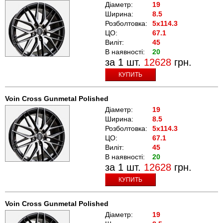
Діаметр:
19
Ширина:
8.5
Розболтовка:
5x114.3
ЦО:
67.1
Виліт:
45
В наявності:
20
за 1 шт.
12628
грн.
КУПИТЬ
Voin Cross Gunmetal Polished
Діаметр:
19
Ширина:
8.5
Розболтовка:
5x114.3
ЦО:
67.1
Виліт:
45
В наявності:
20
за 1 шт.
12628
грн.
КУПИТЬ
Voin Cross Gunmetal Polished
Діаметр:
19