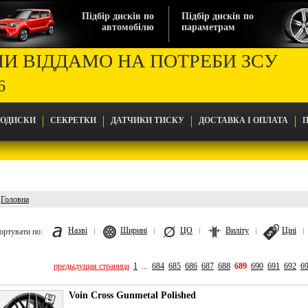
Підбір дисків по
Підбір дисків по
автомобілю
параметрам
МИ ВІДДАМО НА ПОТРЕБИ ЗСУ
6
ТОДИСКИ
СЕКРЕТКИ
ДАТЧИКИ ТИСКУ
ДОСТАВКА І ОПЛАТА
П
Головна
Головна
Назві
Ширині
ЦО
Виліту
Ціні
ортувати по:
предыдущая страница
1
...
684
685
686
687
688
689
690
691
692
6
Voin Cross Gunmetal Polished