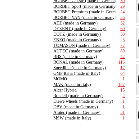
BORBET Classic (made in Germany)
30
BORBET Sport (made in Germany)
29
BORBET Premium (made in Germany)
24
BORBET VAN (made in Germany)
36
AEZ (made in Germany)
32
DEZENT (made in Germany)
60
DOTZ (made in Germany)
50
ENZO (made in Germany)
3
TOMASON (made in Germany)
77
AUTEC (made in Germany)
80
BBS (made in Germany)
47
RONAL (made in Germany)
116
Speedline (made in Germany)
17
GMP Italia (made in Italy)
64
MOMO
1
MAK (made in Italy)
187
Alcar Hybrid
15
Rondell (made in Germany)
2
Diewe wheels (made in Germany)
1
DBV (made in Germany)
1
Alutec (made in Germany)
51
MSW (made in Italy)
1