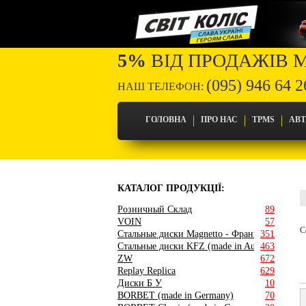
5%
ВІД ПРОДАЖІВ 
(095) 946 64 2
НАШ ТЕЛЕФОН:
ГОЛОВНА
ПРО НАС
TPMS
АВ
КАТАЛОГ ПРОДУКЦІЇ:
Розничный Склад
89
VOIN
57
С
Стальные диски Magnetto - Франция
351
Стальные диски KFZ (made in Austria)
463
ZW
672
Replay Replica
629
Диски Б У
10
BORBET (made in Germany)
70