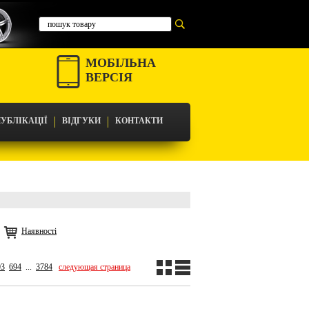
МОБІЛЬНА
ВЕРСІЯ
УБЛІКАЦІЇ
ВІДГУКИ
КОНТАКТИ
Наявності
93
694
...
3784
следующая страница