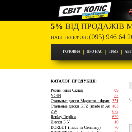
5%
ВІД ПРОДАЖІВ 
(095) 946 64 2
НАШ ТЕЛЕФОН:
ГОЛОВНА
ПРО НАС
TPMS
АВ
КАТАЛОГ ПРОДУКЦІЇ:
Розничный Склад
89
VOIN
57
С
Стальные диски Magnetto - Франция
351
Стальные диски KFZ (made in Austria)
463
ZW
672
Replay Replica
629
Диски Б У
10
BORBET (made in Germany)
70