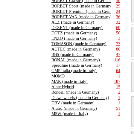
BORBET Classic (made in Germany)
30
BORBET Sport (made in Germany)
29
BORBET Premium (made in Germany)
24
BORBET VAN (made in Germany)
36
AEZ (made in Germany)
32
DEZENT (made in Germany)
60
DOTZ (made in Germany)
50
ENZO (made in Germany)
3
TOMASON (made in Germany)
77
AUTEC (made in Germany)
80
BBS (made in Germany)
47
RONAL (made in Germany)
116
Speedline (made in Germany)
17
GMP Italia (made in Italy)
64
MOMO
1
MAK (made in Italy)
187
Alcar Hybrid
15
Rondell (made in Germany)
2
Diewe wheels (made in Germany)
1
DBV (made in Germany)
1
Alutec (made in Germany)
51
MSW (made in Italy)
1