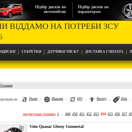
Підбір дисків по
Підбір дисків по
автомобілю
параметрам
МИ ВІДДАМО НА ПОТРЕБИ ЗСУ
6
ТОДИСКИ
СЕКРЕТКИ
ДАТЧИКИ ТИСКУ
ДОСТАВКА І ОПЛАТА
П
Головна
Головна
Назві
Ширині
ЦО
Виліту
Ціні
ортувати по:
предыдущая страница
1
...
449
450
451
452
453
454
455
456
457
4
Voin Quasar Glossy Gunmetal