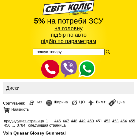
5%
на потреби ЗСУ
на головну
підбір по авто
підбір по параметрам
Диски
Ім'я
Ширина
ЦО
Виліт
Ціна
Сортування:
Наявність
предыдущая страница
1
...
446
447
448
449
450
451
452
453
454
455
456
...
3784
следующая страница
Voin Quasar Glossy Gunmetal