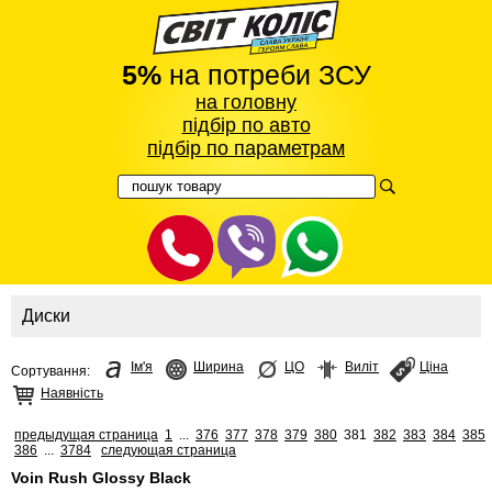
5%
на потреби ЗСУ
на головну
підбір по авто
підбір по параметрам
Диски
Ім'я
Ширина
ЦО
Виліт
Ціна
Сортування:
Наявність
предыдущая страница
1
...
376
377
378
379
380
381
382
383
384
385
386
...
3784
следующая страница
Voin Rush Glossy Black