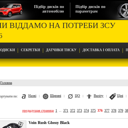
Підбір дисків по
Підбір дисків по
автомобілю
параметрам
МИ ВІДДАМО НА ПОТРЕБИ ЗСУ
6
ТОДИСКИ
СЕКРЕТКИ
ДАТЧИКИ ТИСКУ
ДОСТАВКА І ОПЛАТА
П
Головна
Головна
Назві
Ширині
ЦО
Виліту
Ціні
ортувати по:
предыдущая страница
1
...
371
372
373
374
375
376
377
378
379
3
Voin Rush Glossy Black