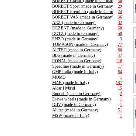
BORBET Classic (made in Germany)
30
BORBET Sport (made in Germany)
29
BORBET Premium (made in Germany)
24
BORBET VAN (made in Germany)
36
AEZ (made in Germany)
32
DEZENT (made in Germany)
60
DOTZ (made in Germany)
50
ENZO (made in Germany)
3
TOMASON (made in Germany)
77
AUTEC (made in Germany)
80
BBS (made in Germany)
47
RONAL (made in Germany)
116
Speedline (made in Germany)
17
GMP Italia (made in Italy)
64
MOMO
1
MAK (made in Italy)
187
Alcar Hybrid
15
Rondell (made in Germany)
2
Diewe wheels (made in Germany)
1
DBV (made in Germany)
1
Alutec (made in Germany)
51
MSW (made in Italy)
1