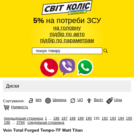
5%
на потреби ЗСУ
на головну
підбір по авто
підбір по параметрам
Диски
Ім'я
Ширина
ЦО
Виліт
Ціна
Сортування:
Наявність
предыдущая страница
1
...
186
187
188
189
190
191
192
193
194
195
196
...
3784
следующая страница
Voin Total Forged Tempo-TF Matt Titan