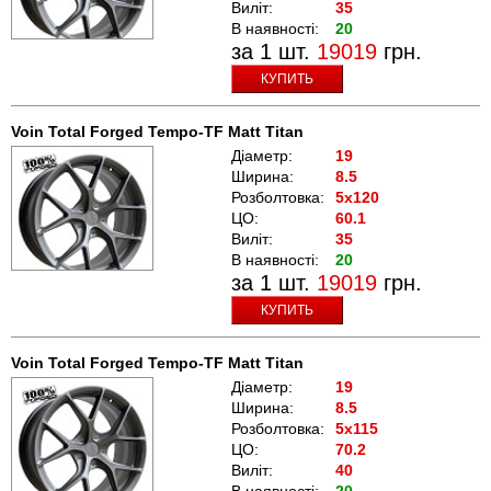
Виліт:
35
В наявності:
20
за 1 шт.
19019
грн.
КУПИТЬ
Voin Total Forged Tempo-TF Matt Titan
Діаметр:
19
Ширина:
8.5
Розболтовка:
5x120
ЦО:
60.1
Виліт:
35
В наявності:
20
за 1 шт.
19019
грн.
КУПИТЬ
Voin Total Forged Tempo-TF Matt Titan
Діаметр:
19
Ширина:
8.5
Розболтовка:
5x115
ЦО:
70.2
Виліт:
40
В наявності:
20