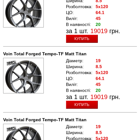
Ширина:
8.5
Розболтовка:
5x120
ЦО:
64.1
Виліт:
45
В наявності:
20
за 1 шт.
19019
грн.
КУПИТЬ
Voin Total Forged Tempo-TF Matt Titan
Діаметр:
19
Ширина:
8.5
Розболтовка:
5x120
ЦО:
64.1
Виліт:
45
В наявності:
20
за 1 шт.
19019
грн.
КУПИТЬ
Voin Total Forged Tempo-TF Matt Titan
Діаметр:
19
Ширина:
8.5
Розболтовка:
5x120