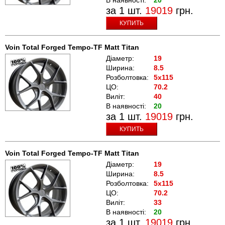
за 1 шт.
19019
грн.
КУПИТЬ
Voin Total Forged Tempo-TF Matt Titan
Діаметр:
19
Ширина:
8.5
Розболтовка:
5x115
ЦО:
70.2
Виліт:
40
В наявності:
20
за 1 шт.
19019
грн.
КУПИТЬ
Voin Total Forged Tempo-TF Matt Titan
Діаметр:
19
Ширина:
8.5
Розболтовка:
5x115
ЦО:
70.2
Виліт:
33
В наявності:
20
за 1 шт.
19019
грн.