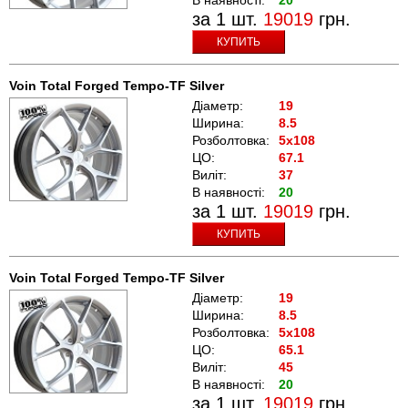
за 1 шт.
19019
грн.
КУПИТЬ
Voin Total Forged Tempo-TF Silver
Діаметр:
19
Ширина:
8.5
Розболтовка:
5x108
ЦО:
67.1
Виліт:
37
В наявності:
20
за 1 шт.
19019
грн.
КУПИТЬ
Voin Total Forged Tempo-TF Silver
Діаметр:
19
Ширина:
8.5
Розболтовка:
5x108
ЦО:
65.1
Виліт:
45
В наявності:
20
за 1 шт.
19019
грн.