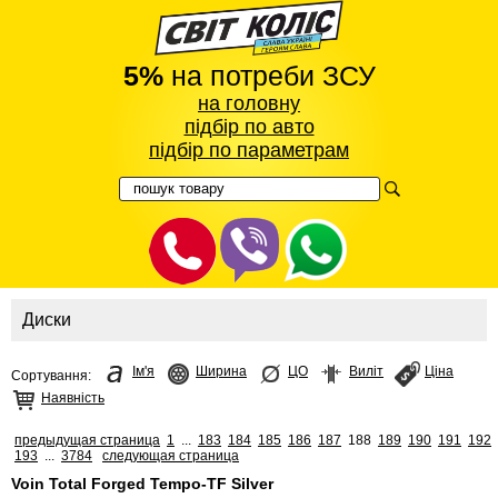
5%
на потреби ЗСУ
на головну
підбір по авто
підбір по параметрам
Диски
Ім'я
Ширина
ЦО
Виліт
Ціна
Сортування:
Наявність
предыдущая страница
1
...
183
184
185
186
187
188
189
190
191
192
193
...
3784
следующая страница
Voin Total Forged Tempo-TF Silver