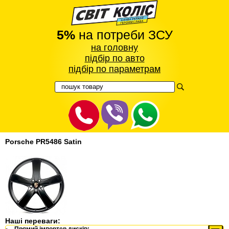
5%
на потреби ЗСУ
на головну
підбір по авто
підбір по параметрам
Porsche PR5486 Satin
Наші переваги:
Прямий імпортер дисків: