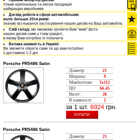
тільки оригінальна та якісна продукція
найкращих виробників
Досвід роботи в сфері автомобільних
коліс больше 20ти років:
знаємо всі ньюанси застосування наших дисків на Ваш автомобіль
Свій склад:
ми зможемо зробити Вам "живі" фото
наших дисків саме у тому ракурсі,
в якому Вам потрібно їх побачити
Велика наявність в Україні:
Ви зможете обрати саме те що вам потрібно
з доставкою 1-2 дні
Porsche PR5486 Satin
Діаметр:
21
Ширина:
9
Міжболтове:
5x112
ЦО:
66.45
Виліт:
26
В наявності:
2
за 1 шт.
6924
грн.
КУПИТИ
Porsche PR5486 Satin
Діаметр:
21