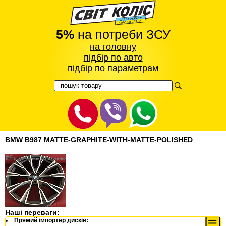
5%
на потреби ЗСУ
на головну
підбір по авто
підбір по параметрам
BMW B987 MATTE-GRAPHITE-WITH-MATTE-POLISHED
Наші переваги:
Прямий імпортер дисків: