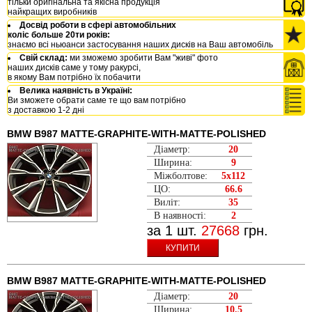
тільки оригінальна та якісна продукція
найкращих виробників
Досвід роботи в сфері автомобільних
коліс больше 20ти років:
знаємо всі ньюанси застосування наших дисків на Ваш автомобіль
Свій склад:
ми зможемо зробити Вам "живі" фото
наших дисків саме у тому ракурсі,
в якому Вам потрібно їх побачити
Велика наявність в Україні:
Ви зможете обрати саме те що вам потрібно
з доставкою 1-2 дні
BMW B987 MATTE-GRAPHITE-WITH-MATTE-POLISHED
Діаметр:
20
Ширина:
9
Міжболтове:
5x112
ЦО:
66.6
Виліт:
35
В наявності:
2
за 1 шт.
27668
грн.
КУПИТИ
BMW B987 MATTE-GRAPHITE-WITH-MATTE-POLISHED
Діаметр:
20
Ширина:
10.5