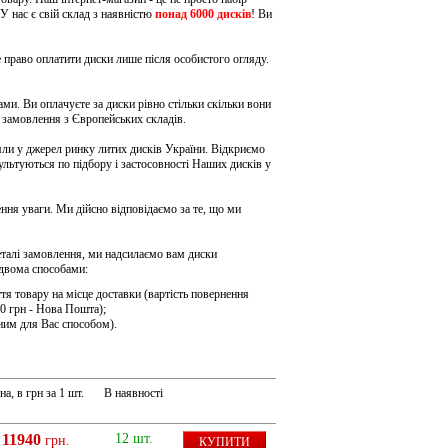
У нас є свій склад з наявністю
понад 6000 дисків
! Ви
 право оплатити диски лише після особистого огляду.
ми. Ви оплачуєте за диски рівно стільки скільки вони
д замовлення з Європейських складів.
ли у джерел ринку литих дисків України. Відкриємо
сультуються по підбору і
застосовності Наших дисків у
ення уваги. Ми дійсно відповідаємо за те, що ми
еталі замовлення, ми надсилаємо вам диски
двома способами:
тя товару на місце доставки (вартість повернення
0 грн - Нова Пошта);
ним для Вас способом).
на, в грн за 1 шт.
В наявності
11940
12 шт.
грн.
КУПИТИ