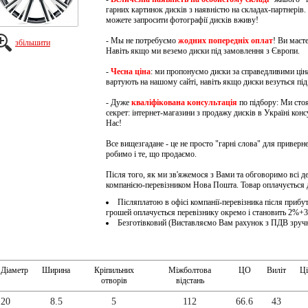
гарних картинок дисків з наявністю на складах-партнерів. 
можете запросити фотографії дисків вживу!
- Мы не потребуємо
жодних попередніх оплат
!
Ви маєте
збільшити
Навіть якщо ми веземо диски під замовлення з Європи.
-
Чесна ціна
: ми пропонуємо диски за справедливими ціна
вартують на нашому сайті, навіть якщо диски везуться пі
- Дуже
кваліфікована консультація
по підбору: Ми стоя
секрет: інтернет-магазини з продажу дисків в Україні кон
Нас!
Все вищезгадане - це не просто "гарні слова" для приверн
робимо і те, що продаємо.
Після того, як ми зв'яжемося з Вами та обговоримо всі д
компанією-перевізником Нова Пошта. Товар оплачується 
Післяплатою в офісі компанії-перевізника після прибут
грошей оплачується перевізнику окремо і становить 2%+3
Безготівковий (Виставляємо Вам рахунок з ПДВ зруч
Діаметр
Ширина
Кріпильних
Міжболтова
ЦО
Виліт
Ці
отворів
відстань
20
8.5
5
112
66.6
43