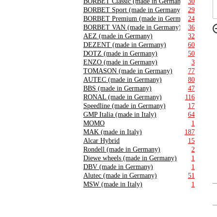
BORBET Classic (made in Germany)
30
BORBET Sport (made in Germany)
29
BORBET Premium (made in Germany)
24
BORBET VAN (made in Germany)
36
AEZ (made in Germany)
32
DEZENT (made in Germany)
60
DOTZ (made in Germany)
50
ENZO (made in Germany)
3
TOMASON (made in Germany)
77
AUTEC (made in Germany)
80
BBS (made in Germany)
47
RONAL (made in Germany)
116
Speedline (made in Germany)
17
GMP Italia (made in Italy)
64
MOMO
1
MAK (made in Italy)
187
Alcar Hybrid
15
Rondell (made in Germany)
2
Diewe wheels (made in Germany)
1
DBV (made in Germany)
1
Alutec (made in Germany)
51
MSW (made in Italy)
1