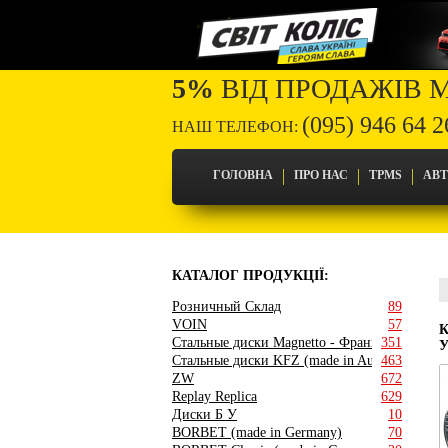
5%
ВІД ПРОДАЖІВ 
(095) 946 64 2
НАШ ТЕЛЕФОН:
ГОЛОВНА
ПРО НАС
TPMS
АВ
КАТАЛОГ ПРОДУКЦІЇ:
Розничный Склад
89
VOIN
57
Стальные диски Magnetto - Франция
351
У
Стальные диски KFZ (made in Austria)
463
ZW
672
Replay Replica
629
Диски Б У
10
BORBET (made in Germany)
70