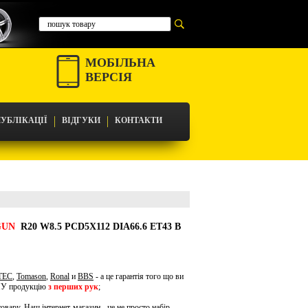
МОБІЛЬНА
ВЕРСІЯ
УБЛІКАЦІЇ
ВІДГУКИ
КОНТАКТИ
GUN
R20 W8.5 PCD5X112 DIA66.6 ET43 В
TEC
,
Tomason
,
Ronal
и
BBS
- а це гарантія того що ви
ЧНУ продукцію
з перших рук
;
овару. Наш інтернет-магазин - це не просто набір