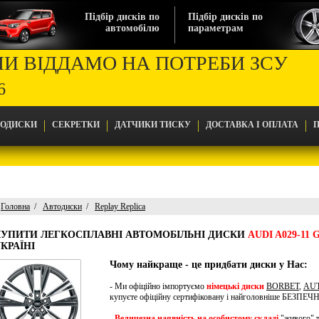
Підбір дисків по
Підбір дисків по
автомобілю
параметрам
МИ ВІДДАМО НА ПОТРЕБИ ЗСУ
6
ТОДИСКИ
СЕКРЕТКИ
ДАТЧИКИ ТИСКУ
ДОСТАВКА І ОПЛАТА
П
Головна
Автодиски
Replay Replica
Головна
КУПИТИ ЛЕГКОСПЛАВНІ АВТОМОБІЛЬНІ ДИСКИ
AUDI A029-11 
Автодиски
КРАЇНІ
Replay Replica
Audi A029-11 Gun
Чому найкраще - це придбати диски у Нас:
- Ми офіційно імпортуємо
німецькі диски
BORBET
,
AU
купуєте офіційну сертифіковану і найголовніше БЕЗПЕ
-
Величезна наявність на особистому складі
"живого" т