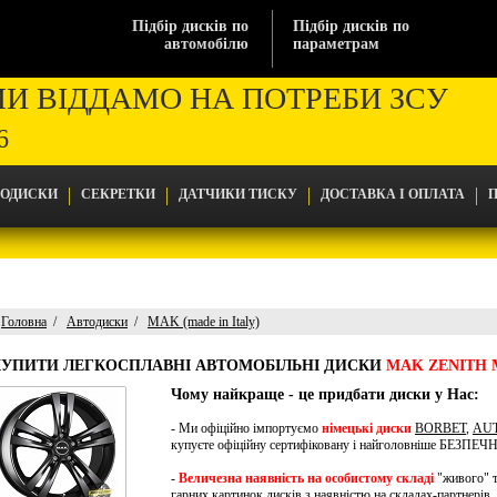
Підбір дисків по
Підбір дисків по
автомобілю
параметрам
МИ ВІДДАМО НА ПОТРЕБИ ЗСУ
6
ТОДИСКИ
СЕКРЕТКИ
ДАТЧИКИ ТИСКУ
ДОСТАВКА І ОПЛАТА
П
Головна
Автодиски
MAK (made in Italy)
Головна
КУПИТИ ЛЕГКОСПЛАВНІ АВТОМОБІЛЬНІ ДИСКИ
MAK ZENITH 
Автодиски
MAK (made in Italy)
Чому найкраще - це придбати диски у Нас:
MAK Zenith Matt Black
- Ми офіційно імпортуємо
німецькі диски
BORBET
,
AU
купуєте офіційну сертифіковану і найголовніше БЕЗПЕ
-
Величезна наявність на особистому складі
"живого" т
гарних картинок дисків з наявністю на складах-партнерів. 