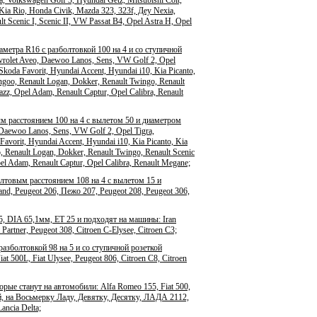
 Kia Rio, Honda Civik, Mazda 323, 323f, Деу Nexia,
 Scenic I, Scenic II, VW Passat B4, Opel Astra H, Opel
метра R16 с разболтовкой 100 на 4 и со ступичной
rolet Aveo, Daewoo Lanos, Sens, VW Golf 2, Opel
Skoda Favorit, Hyundai Accent, Hyundai i10, Kia Picanto,
goo, Renault Logan, Dokker, Renault Twingo, Renault
Jazz, Opel Adam, Renault Captur, Opel Calibra, Renault
 расстоянием 100 на 4 с вылетом 50 и диаметром
Daewoo Lanos, Sens, VW Golf 2, Opel Tigra,
avorit, Hyundai Accent, Hyundai i10, Kia Picanto, Kia
 Renault Logan, Dokker, Renault Twingo, Renault Scenic
pel Adam, Renault Captur, Opel Calibra, Renault Megane;
лтовым расстоянием 108 на 4 с вылетом 15 и
d, Peugeot 206, Пежо 207, Peugeot 208, Peugeot 306,
, DIA 65,1мм, ET 25 и подходят на машины: Iran
artner, Peugeot 308, Citroen C-Elysee, Citroen C3;
азболтовкой 98 на 5 и со ступичной розеткой
500L, Fiat Ulysee, Peugeot 806, Citroen C8, Citroen
ые станут на автомобили: Alfa Romeo 155, Fiat 500,
ей, на Восьмерку Ладу, Девятку, Десятку, ЛАДА 2112,
ancia Delta;