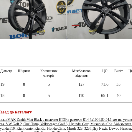
Діаметр
Ширина
Кріпильних
Міжболтова
ЦО
Виліт
Ці
отворів
відстань
19
8
5
127
71.6
35
18
8
5
110
65.1
40
азад до каталогу
иски MAK Zenith Matt Black с вылетом ЕТ39 в размере R14 4x100 ЦО 54,1 мм вы установи
ens, VW Golf 2, Opel Tigra, Volkswagen Golf 3, Hyundai Getz, Mitsubishi Colt, Volkswagen 
yundai i10, Kia Picanto, Kia Rio, Honda Civik, Mazda 323, 323f, Деу Nexia, Dewoo Нексия,