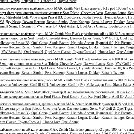
enault Twingo, Peugeot 107, Citroen C1, Toyota Yaris;
ысококачественные колёсные диски MAK Zenith Matt Black диаметр R15 pcd 100 на 4 с 
огут быть установлены на такие машины: Seat Toledo, Chevrolet Aveo, Daewoo Lanos, Sens
etz, Mitsubishi Colt, Volkswagen Passat B3, Opel Corsa, Skoda Favorit, Hyundai Accent, Hyu
23f, Деу Nexia, Dewoo Нексия, Renault Simbol, Рено Kangoo, Renault Logan, Dokker, Renaul
enault Scenic I, Scenic II, VW Passat B4, Opel Astra H, Opel Astra Classic, Toyota Corolla 1
егкосплавные колёсные диски MAK Zenith Matt Black с разболтовкой 4x100 R15 со знач
станавливаются на Seat Toledo, Chevrolet Aveo, Daewoo Lanos, Sens, VW Golf 2, Opel Tigra
olkswagen Passat B3, Opel Corsa, Skoda Favorit, Hyundai Accent, Hyundai i10, Kia Picanto,
ewoo Нексия, Renault Simbol, Рено Kangoo, Renault Logan, Dokker, Renault Twingo, Peugeot 
I, VW Passat B4, Opel Astra H, Opel Astra Classic, Toyota Corolla 1, Honda Jazz, Opel Adam;
егкосплавные литые колёсные диски MAK Zenith Matt Black межболтовое 4 100 R14 с выл
2 мм для установки на авто Seat Toledo, Chevrolet Aveo, Daewoo Lanos, Sens, VW Golf 2, O
olt, Volkswagen Passat B3, Opel Corsa, Skoda Favorit, Hyundai Accent, Hyundai i10, Kia Pic
ewoo Нексия, Renault Simbol, Рено Kangoo, Renault Logan, Dokker, Renault Twingo;
ысококачественные колёсные диски MAK Zenith Matt Black с разболтовкой 5x100 R14 со
танут на Volkswagen Golf III GTI, Volkswagen Golf 4 (IV), Volkswagen Polo, Skoda Fabia, Se
втодиски MAK Zenith Matt Black диаметр R14 с межболтовым расстоянием 108 на 4 с в
3,4мм которые становятся на Ford Fiesta, Ford Escort, Ford Ka, Ford Sierra, Audi 80, Audi 
иски из сплавов алюминия, цинка и магния MAK Zenith Matt Black диаметр R15 pcd 100 
0,1 мм станут на Seat Toledo, Chevrolet Aveo, Daewoo Lanos, Sens, VW Golf 2, Opel Tigra, 
olkswagen Passat B3, Opel Corsa, Skoda Favorit, Hyundai Accent, Hyundai i10, Kia Picanto,
ewoo Нексия, Renault Simbol, Рено Kangoo, Renault Logan, Dokker, Renault Twingo, Renault
stra Classic, Toyota Corolla 1, Honda Jazz, Opel Adam;
олёсные диски из лёгкого сплава MAK Zenith Matt Black диаметр R15 pcd 100 на 4 с выл
станавливаются на Seat Toledo, Chevrolet Aveo, Daewoo Lanos, Sens, VW Golf 2, Opel Tigra