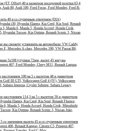
м (ET, Offset) 40 и размером посадочной розетки 63,4
a, Audi 80, Audi 100, Ford Focus, Ford Mondeo, Ford B-
ылета 40 и со ступичным отвертием (DIA)
dai i30, Hyundai Elantra, Kia Ceed, Kia Soul, Renault
zda 3, Mazda 6, Mazda 5, Honda Accord, Honda Civik,
35, Hyundai Tucson, Kia Optima, Renault Scenic 3, Nissan
ые вы сможете установить на автомобили: VW Caddy,
es E, Mercedes A-class, Mercedes 190, VW Passat B6,
овым 5x108 (ступица 72мм, вылет 45 мм) вы
Peugeot 407, Ford Mondeo, Chery M11, Renault Laguna,
 расстоянием 100 на 5 с вылетом 48 и диаметром
 Golf III GTI, Volkswagen Golf 4 (IV), Volkswagen
d, Subaru Impreza, Crysler Sebring, Subaru Legacy,
 расстоянием 114,3 на 5 с вылетом 50 и диаметром
undai Elantra, Kia Ceed, Kia Soul, Renault Fluence,
zda 6, Mazda 5, Honda Accord, Honda Civik, Mitsubishi
 Tucson, Kia Optima, Renault Scenic 3, Nissan Juke,
 5 со значением вылета 45 и со ступичным отвертием
eot 406, Renault Kangoo, Citroen C5, Peugeot 407,
r, Peugeot Traveler, Ford C-Max;