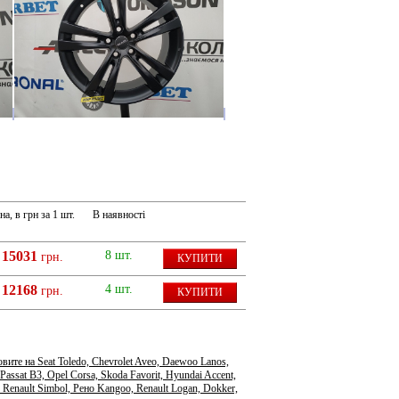
на, в грн за 1 шт.
В наявності
15031
8 шт.
грн.
КУПИТИ
12168
4 шт.
грн.
КУПИТИ
те на Seat Toledo, Chevrolet Aveo, Daewoo Lanos,
Passat B3, Opel Corsa, Skoda Favorit, Hyundai Accent,
 Renault Simbol, Рено Kangoo, Renault Logan, Dokker,