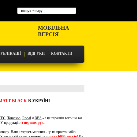
МОБІЛЬНА
ВЕРСІЯ
УБЛІКАЦІЇ
ВІДГУКИ
КОНТАКТИ
MATT BLACK
В УКРАЇНІ
TEC
,
Tomason
,
Ronal
и
BBS
- а це гарантія того що ви
ЧНУ продукцію
з перших рук
;
овару. Наш інтернет-магазин - це не просто набір
У нас є свій склад з наявністю
понад 6000 дисків
! Ви