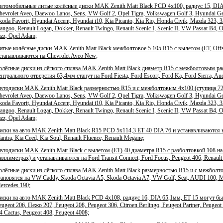
втомобильные литые колёсные диски MAK Zenith Matt Black PCD 4x100, радиус 15, DIA 7
hevrolet Aveo, Daewoo Lanos, Sens, VW Golf 2, Opel Tigra, Volkswagen Golf 3, Hyundai Get
koda Favorit, Hyundai Accent, Hyundai i10, Kia Picanto, Kia Rio, Honda Civik, Mazda 323,
angoo, Renault Logan, Dokker, Renault Twingo, Renault Scenic I, Scenic II, VW Passat B4, Op
azz, Opel Adam;
итые колёсные диски MAK Zenith Matt Black межболтовое 5 105 R15 с вылетом (ET, Offs
станавливаются на Chevrolet Aveo New;
олёсные диски из лёгкого сплава MAK Zenith Matt Black диаметр R15 с межболтовым ра
ентрального отверстия 63,4мм станут на Ford Fiesta, Ford Escort, Ford Ka, Ford Sierra, A
втодиски MAK Zenith Matt Black размерностью R15 и с межболтовым 4x100 (ступица 72м
hevrolet Aveo, Daewoo Lanos, Sens, VW Golf 2, Opel Tigra, Volkswagen Golf 3, Hyundai Get
koda Favorit, Hyundai Accent, Hyundai i10, Kia Picanto, Kia Rio, Honda Civik, Mazda 323,
angoo, Renault Logan, Dokker, Renault Twingo, Renault Scenic I, Scenic II, VW Passat B4, Op
azz, Opel Adam;
иски на авто MAK Zenith Matt Black R15 PCD 5x114,3 ET 40 DIA 76 и устанавливаются на
lantra, Kia Ceed, Kia Soul, Renault Fluence, Renault Megane;
втодиски MAK Zenith Matt Black с вылетом (ET) 40 диаметра R15 с разболтовкой 108 на 
иллиметрах) и устанавливаются на Ford Transit Connect, Ford Focus, Peugeot 406, Renaul
олёсные диски из лёгкого сплава MAK Zenith Matt Black размерностью R15 и с межболт
тановятся на VW Caddy, Skoda Octavia A5, Skoda Octavia A7, VW Golf, Seat, AUDI 100, Me
ercedes 190;
иски на авто MAK Zenith Matt Black PCD 4x108, радиус 16, DIA 65,1мм, ET 15 могут бы
eugeot 206, Пежо 207, Peugeot 208, Peugeot 306, Citroen Berlingo, Peugeot Partner, Peugeot 
4 Cactus, Peugeot 408, Peugeot 4008;