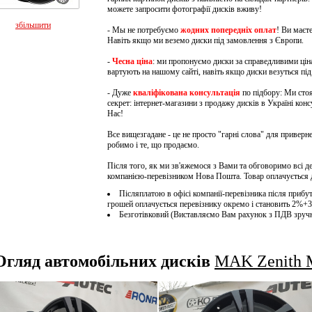
можете запросити фотографії дисків вживу!
збільшити
- Мы не потребуємо
жодних попередніх оплат
!
Ви маєте
Навіть якщо ми веземо диски під замовлення з Європи.
-
Чесна ціна
: ми пропонуємо диски за справедливими ціна
вартують на нашому сайті, навіть якщо диски везуться пі
- Дуже
кваліфікована консультація
по підбору: Ми стоя
секрет: інтернет-магазини з продажу дисків в Україні кон
Нас!
Все вищезгадане - це не просто "гарні слова" для приверн
робимо і те, що продаємо.
Після того, як ми зв'яжемося з Вами та обговоримо всі д
компанією-перевізником Нова Пошта. Товар оплачується 
Післяплатою в офісі компанії-перевізника після прибут
грошей оплачується перевізнику окремо і становить 2%+3
Безготівковий (Виставляємо Вам рахунок з ПДВ зруч
Огляд автомобільних дисків
MAK Zenith M