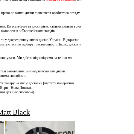
 право оплатити диски лише після особистого огляду.
ми. Ви оплачуєте за диски рівно стільки скільки вони
д замовлення з Європейських складів.
ли у джерел ринку литих дисків України. Відкриємо
сультуються по підбору і
застосовності Наших дисків у
ення уваги. Ми дійсно відповідаємо за те, що ми
еталі замовлення, ми надсилаємо вам диски
двома способами:
тя товару на місце доставки (вартість повернення
0 грн - Нова Пошта);
ним для Вас способом).
att Black