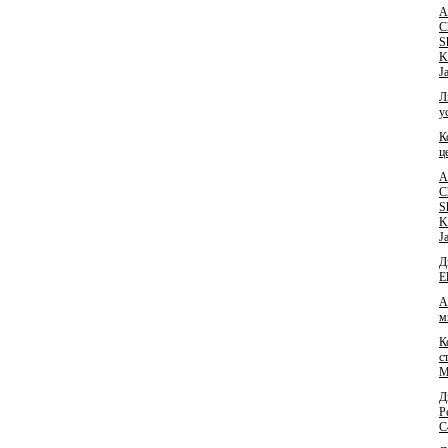
А
C
S
K
J
Л
у
К
ц
А
C
S
K
J
Д
E
А
м
К
с
M
Д
P
C