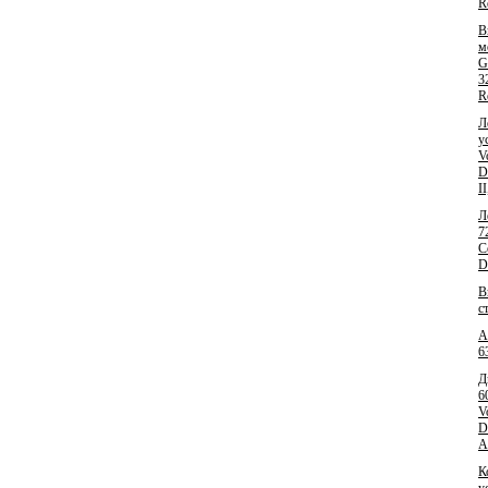
R
В
м
G
3
R
Л
у
V
D
I
Л
7
C
D
В
с
А
6
Д
6
V
D
A
К
у