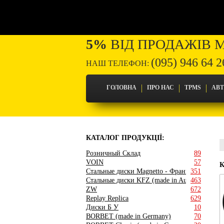
5%
ВІД ПРОДАЖІВ 
(095) 946 64 2
НАШ ТЕЛЕФОН:
ГОЛОВНА
ПРО НАС
TPMS
АВ
КАТАЛОГ ПРОДУКЦІЇ:
Розничный Склад
89
VOIN
57
Стальные диски Magnetto - Франция
351
Стальные диски KFZ (made in Austria)
463
ZW
672
Replay Replica
629
Диски Б У
10
BORBET (made in Germany)
70