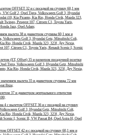
вылетом OFFSET 32 и с посадкой на ступицу 60,1 мм
, VW Golf 2, Opel Tigra, Volkswagen Golf 3, Hyundai
ndai i10, Kia Picanto, Kia Rio, Honda Civik, Mazda 323,
t Twingo, Peugeot 107, Citroen C1, Toyota Yaris,
, Honda Jazz, Opel Adam;
ением вылета 38 и диаметром ступицы 60,1 мм и
, Volkswagen Golf 3, Hyundai Getz, Mitsubishi Colt,
 Kia Rio, Honda Civik, Mazda 323, 323f, Деу Nexia,
107, Citroen C1, Toyota Yaris, Renault Scenic I, Scenic
етом (ET, Offset) 35 и размером посадочной розетки
pel Tigra, Volkswagen Golf 3, Hyundai Getz, Mitsubishi
anto, Kia Rio, Honda Civik, Mazda 323, 323f, Деу Nexia,
 значением вылета 35 и диаметром ступицы 72 мм
at Ibiza;
ылетом 37 и диаметром центрального отверстия
100;
на 4 с вылетом OFFSET 36 и с посадкой на ступицу
Volkswagen Golf 3, Hyundai Getz, Mitsubishi Colt,
 Kia Rio, Honda Civik, Mazda 323, 323f, Деу Nexia,
 Scenic I, Scenic II, VW Passat B4, Opel Astra H, Opel
етом OFFSET 42 и с посадкой на ступицу 60,1 мм и
, Volkswagen Golf 3, Hyundai Getz, Mitsubishi Colt,