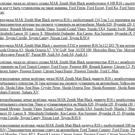
олёсные диски из лёгкого сплава MAK Zenith Matt Black межболтовое 4 108 R16 с вылето
м могут быть установлены на такие машины: Ford Fiesta, Ford Escort, Ford Ka, Ford Sierr
ax;
втодиски MAK Zenith Matt Black радиуса R16 с разболтовкой 114,3 на 5 со значением в
6миллиметров которые вы сможете установить на автомобили: Mazda 626, Hyundai i20, Hyun
luence, Renault Megane, Suzuki Vitara, Suzuki Grand Vitara, Suzuki SX4, Suzuki Swift, Ma
itsubishi Lancer 10, Lancer X, Mitsubishi Outlander, Kia Carens, Kia Sportage, Hyundai iX 
uke, Toyota Corolla, Toyota Camry, Nissan Leaf, Toyota RAV4;
втодиски MAK Zenith Matt Black с вылетом ЕТ42 в размере R16 5x112 ЦО 76 мм котор
koda Octavia A5, Skoda Octavia A7, VW Golf, Seat, AUDI 100, Mercedes-Benz Vito, Merced
olkswagen Passat B7, Passat B8, Audi A4, Audi A6, Audi A1;
олёсные диски из лёгкого сплава MAK Zenith Matt Black размерностью R16 и с межболт
становите на Ford Transit Connect, Ford Focus, Peugeot 406, Renault Kangoo, Citroen C5, 
itroen Jumpy, Peugeot Expert, Citroen SpaceTourer, Peugeot Traveler, Ford C-Max;
егкосплавные литые колёсные диски MAK Zenith Matt Black диаметр R16 с межболтовым
ентрального отверстия 56,1мм которые вы сможете установить на автомобили: Volkswagen
olo, Skoda Fabia, Seat Ibiza, Crysler Neon, Skoda Octavia Tour, Skoda Roomster, Skoda Rapi
ubaru Forester, Subaru XV;
втомобильные литые колёсные диски MAK Zenith Matt Black диаметр R16 с межболтовым
ентрального отверстия 76мм и устанавливаются на Mazda 626, Hyundai i20, Hyundai i30, Hy
enault Megane, Suzuki Vitara, Suzuki Grand Vitara, Suzuki SX4, Suzuki Swift, Mazda 3, Ma
ancer 10, Lancer X, Mitsubishi Outlander, Kia Carens, Kia Sportage, Hyundai iX 35, Hyundai
oyota Corolla, Toyota Camry, Nissan Leaf, Toyota RAV4;
егкосплавные колёсные диски MAK Zenith Matt Black радиуса R16 с разболтовкой 108 на
DIA) 72миллиметров которые станут на автомобили: Ford Transit Connect, Ford Focus, Peug
ord Mondeo, Chery M11, Renault Laguna, Citroen Jumpy, Peugeot Expert, Citroen SpaceToure