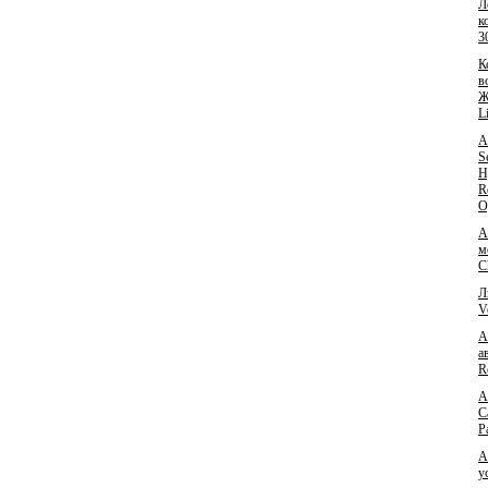
Л
к
3
К
в
Ж
L
А
S
H
R
O
А
м
C
Л
V
А
а
R
А
C
P
А
у