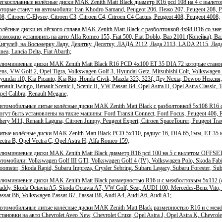
егкосплавные колёсные диски MAK Zenith Matt Black диаметр R16 pcd 108 на 4 с вылето
оторые станут на автомобили: Iran Khodro Samand, Peugeot 206, Пежо 207, Peugeot 208, Peu
08, Citroen C-Elysee, Citroen C3, Citroen C4, Citroen C4 Cactus, Peugeot 408, Peugeot 4008;
олёсные диски из лёгкого сплава MAK Zenith Matt Black с разболтовкой 4x98 R16 со зн
озможно установить на авто Alfa Romeo 155, Fiat 500, Fiat Doblo, Ваз 2101 (Копейка), В
игулей, на Восьмерку Ладу, Девятку, Десятку, ЛАДА 2112, Лада 2113, LADA 2115, Лада Кал
inea, Lancia Delta, Fiat Abarth;
люминиевые диски MAK Zenith Matt Black R16 PCD 4x100 ET 35 DIA 72 которые становят
ens, VW Golf 2, Opel Tigra, Volkswagen Golf 3, Hyundai Getz, Mitsubishi Colt, Volkswagen 
yundai i10, Kia Picanto, Kia Rio, Honda Civik, Mazda 323, 323f, Деу Nexia, Dewoo Нексия,
enault Twingo, Renault Scenic I, Scenic II, VW Passat B4, Opel Astra H, Opel Astra Classic, 
pel Calibra, Renault Megane;
втомобильные литые колёсные диски MAK Zenith Matt Black с разболтовкой 5x108 R16 
огут быть установлены на такие машины: Ford Transit Connect, Ford Focus, Peugeot 406, R
hery M11, Renault Laguna, Citroen Jumpy, Peugeot Expert, Citroen SpaceTourer, Peugeot Tra
итые колёсные диски MAK Zenith Matt Black PCD 5x110, радиус 16, DIA 65,1мм, ET 35 
ectra B, Opel Vectra C, Opel Astra H, Alfa Romeo 159;
люминиевые диски MAK Zenith Matt Black диаметр R16 pcd 100 на 5 с вылетом OFFSET 3
втомобили: Volkswagen Golf III GTI, Volkswagen Golf 4 (IV), Volkswagen Polo, Skoda Fabia,
oomster, Skoda Rapid, Subaru Impreza, Crysler Sebring, Subaru Legacy, Subaru Forester, Su
люминиевые диски MAK Zenith Matt Black размерностью R16 и с межболтовым 5x112 (
addy, Skoda Octavia A5, Skoda Octavia A7, VW Golf, Seat, AUDI 100, Mercedes-Benz Vito,
assat B6, Volkswagen Passat B7, Passat B8, Audi A4, Audi A6, Audi A1;
втомобильные литые колёсные диски MAK Zenith Matt Black размерностью R16 и с меж
становки на авто Chevrolet Aveo New, Chevrolet Cruze, Opel Astra J, Opel Astra K, Chevrol