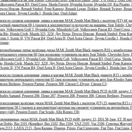
olkswagen Passat B3, Opel Corsa, Skoda Favorit, Hyundai Accent, Hyundai i10, Kia Picanto,
ewoo Нексия, Renault Simbol, Рено Kangoo, Renault Logan, Dokker, Renault Twingo, Renault
stra Classic, Toyota Corolla 1, Honda Jazz, Opel Adam;
иски из сплавов алюминия, цинка и магния MAK Zenith Matt Black с вылетом (ET) 44 диа
озеткой диаметром 60,1 (размер в миллиметрах) и подходят на машины: Seat Toledo, Chev
igra, Volkswagen Golf 3, Hyundai Getz, Mitsubishi Colt, Volkswagen Passat B3, Opel Corsa, 
ia Rio, Honda Civik, Mazda 323, 323f, Деу Nexia, Dewoo Нексия, Renault Simbol, Рено Kan
cenic I, Scenic II, VW Passat B4, Opel Astra H, Opel Astra Classic, Toyota Corolla 1, Honda 
egane;
втомобильные литые колёсные диски MAK Zenith Matt Black диаметр R16 с межболтовым
ентрального отверстия 60,1мм возможно установить на авто Seat Toledo, Chevrolet Aveo, 
olkswagen Golf 3, Hyundai Getz, Mitsubishi Colt, Volkswagen Passat B3, Opel Corsa, Skoda F
io, Honda Civik, Mazda 323, 323f, Деу Nexia, Dewoo Нексия, Renault Simbol, Рено Kangoo,
, Scenic II, VW Passat B4, Opel Astra H, Opel Astra Classic, Toyota Corolla 1, Honda Jazz, O
иски из сплавов алюминия, цинка и магния MAK Zenith Matt Black диаметр R15 с межбо
иаметром центрального отверстия 65,1мм возможно установить на авто Iran Khodro Saman
itroen Berlingo, Peugeot Partner, Peugeot 308, Citroen C-Elysee, Citroen C3;
иски из сплавов алюминия, цинка и магния MAK Zenith Matt Black PCD 4x108, радиус 15
hodro Samand, Peugeot 206, Пежо 207, Peugeot 208, Peugeot 306, Citroen Berlingo, Peugeot P
егкосплавные колёсные диски MAK Zenith Matt Black с вылетом (ET) 25 диаметра R15 с р
иаметром 58,1 (размер в миллиметрах) которые вы сможете установить на автомобили: Fiat 
umpy (old), Peugeot Expert, Fiat Scudo, Alfa Romeo 156;
люминиевые диски MAK Zenith Matt Black PCD 4x98, радиус 15, DIA 58,1мм, ET 30 котор
iat Doblo, Ваз 2101 (Копейка), Ваз 2102, Ваз 2104, VAZ 2105, Vaz 2106, Семерка Жигул
ада 2113, LADA 2115, Лада Калина, Приора, Priora, Fiat Ciquecento, Fiat Tipo, Fiat Linea, L