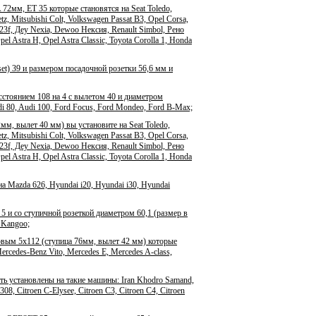
2мм, ET 35 которые становятся на Seat Toledo,
z, Mitsubishi Colt, Volkswagen Passat B3, Opel Corsa,
 323f, Деу Nexia, Dewoo Нексия, Renault Simbol, Рено
el Astra H, Opel Astra Classic, Toyota Corolla 1, Honda
et) 39 и размером посадочной розетки 56,6 мм и
сстоянием 108 на 4 с вылетом 40 и диаметром
udi 80, Audi 100, Ford Focus, Ford Mondeo, Ford B-Max;
м, вылет 40 мм) вы установите на Seat Toledo,
z, Mitsubishi Colt, Volkswagen Passat B3, Opel Corsa,
 323f, Деу Nexia, Dewoo Нексия, Renault Simbol, Рено
el Astra H, Opel Astra Classic, Toyota Corolla 1, Honda
 Mazda 626, Hyundai i20, Hyundai i30, Hyundai
5 и со ступичной розеткой диаметром 60,1 (размер в
t Kangoo;
овым 5x112 (ступица 76мм, вылет 42 мм) которые
rcedes-Benz Vito, Mercedes E, Mercedes A-class,
ть установлены на такие машины: Iran Khodro Samand,
308, Citroen C-Elysee, Citroen C3, Citroen C4, Citroen