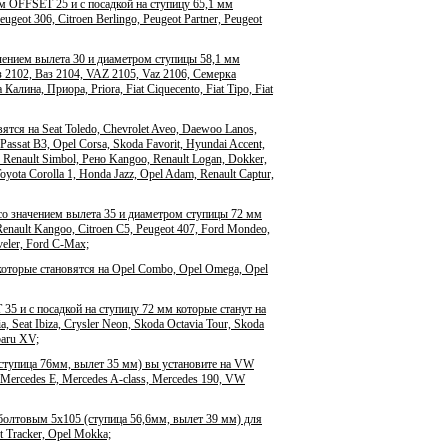
м OFFSET 25 и с посадкой на ступицу 65,1 мм
geot 306, Citroen Berlingo, Peugeot Partner, Peugeot
ачением вылета 30 и диаметром ступицы 58,1 мм
аз 2102, Ваз 2104, VAZ 2105, Vaz 2106, Семерка
ина, Приора, Priora, Fiat Ciquecento, Fiat Tipo, Fiat
ся на Seat Toledo, Chevrolet Aveo, Daewoo Lanos,
Passat B3, Opel Corsa, Skoda Favorit, Hyundai Accent,
 Renault Simbol, Рено Kangoo, Renault Logan, Dokker,
Toyota Corolla 1, Honda Jazz, Opel Adam, Renault Captur,
со значением вылета 35 и диаметром ступицы 72 мм
enault Kangoo, Citroen C5, Peugeot 407, Ford Mondeo,
veler, Ford C-Max;
которые становятся на Opel Combo, Opel Omega, Opel
5 и с посадкой на ступицу 72 мм которые станут на
 Seat Ibiza, Crysler Neon, Skoda Octavia Tour, Skoda
baru XV;
ступица 76мм, вылет 35 мм) вы установите на VW
 Mercedes E, Mercedes A-class, Mercedes 190, VW
болтовым 5x105 (ступица 56,6мм, вылет 39 мм) для
et Tracker, Opel Mokka;