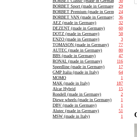
BORBET Classic (made in Germany)
30
BORBET Sport (made in Germany)
29
BORBET Premium (made in Germany)
24
BORBET VAN (made in Germany)
36
AEZ (made in Germany)
32
DEZENT (made in Germany)
60
DOTZ (made in Germany)
50
ENZO (made in Germany)
3
TOMASON (made in Germany)
77
AUTEC (made in Germany)
80
BBS (made in Germany)
47
RONAL (made in Germany)
116
Speedline (made in Germany)
17
GMP Italia (made in Italy)
64
MOMO
1
MAK (made in Italy)
187
Alcar Hybrid
15
Rondell (made in Germany)
2
Diewe wheels (made in Germany)
1
DBV (made in Germany)
1
Alutec (made in Germany)
51
MSW (made in Italy)
1