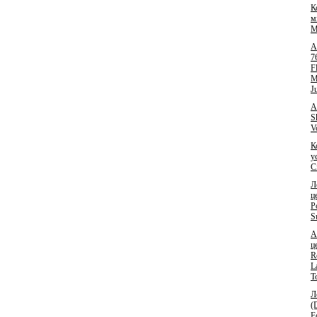
К
м
M
А
7
F
M
J
А
S
V
К
у
C
Л
ц
P
S
А
ц
R
L
T
Л
(
F