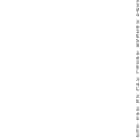
V
D
A
Д
р
T
K
S
M
А
ц
V
R
I
Д
д
C
Д
K
Л
д
J
А
F
Л