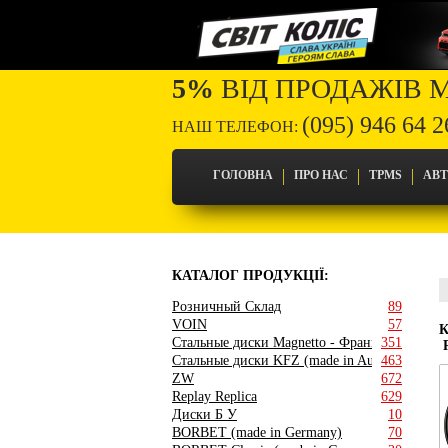
5%
ВІД ПРОДАЖІВ 
(095) 946 64 2
НАШ ТЕЛЕФОН:
ГОЛОВНА
ПРО НАС
TPMS
АВ
КАТАЛОГ ПРОДУКЦІЇ:
Розничный Склад
89
VOIN
57
Стальные диски Magnetto - Франция
351
R
Стальные диски KFZ (made in Austria)
463
ZW
672
Replay Replica
629
Диски Б У
10
BORBET (made in Germany)
70