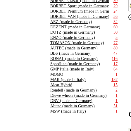
BORBET Classic (made in Germany)
30
BORBET Sport (made in Germany)
29
BORBET Premium (made in Germany)
24
BORBET VAN (made in Germany)
36
AEZ (made in Germany)
32
DEZENT (made in Germany)
60
DOTZ (made in Germany)
50
ENZO (made in Germany)
3
TOMASON (made in Germany)
77
AUTEC (made in Germany)
80
BBS (made in Germany)
47
RONAL (made in Germany)
116
Speedline (made in Germany)
17
GMP Italia (made in Italy)
64
MOMO
1
MAK (made in Italy)
187
Alcar Hybrid
15
Rondell (made in Germany)
2
Diewe wheels (made in Germany)
1
DBV (made in Germany)
1
Alutec (made in Germany)
51
MSW (made in Italy)
1