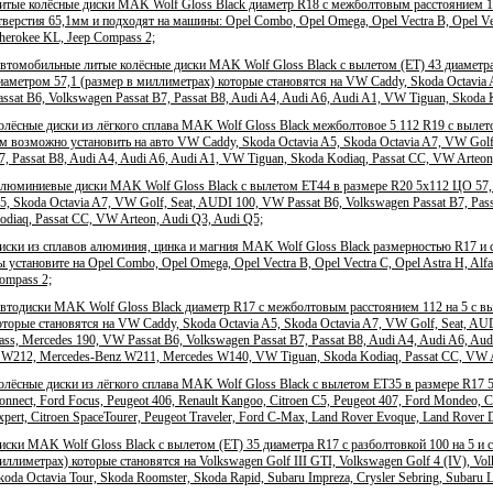
итые колёсные диски MAK Wolf Gloss Black диаметр R18 с межболтовым расстоянием 11
тверстия 65,1мм и подходят на машины: Opel Combo, Opel Omega, Opel Vectra B, Opel Vect
herokee KL, Jeep Compass 2;
втомобильные литые колёсные диски MAK Wolf Gloss Black с вылетом (ET) 43 диаметра 
иаметром 57,1 (размер в миллиметрах) которые становятся на VW Caddy, Skoda Octavia 
assat B6, Volkswagen Passat B7, Passat B8, Audi A4, Audi A6, Audi A1, VW Tiguan, Skoda 
олёсные диски из лёгкого сплава MAK Wolf Gloss Black межболтовое 5 112 R19 с вылетом
м возможно установить на авто VW Caddy, Skoda Octavia A5, Skoda Octavia A7, VW Golf,
7, Passat B8, Audi A4, Audi A6, Audi A1, VW Tiguan, Skoda Kodiaq, Passat CC, VW Arteon
люминиевые диски MAK Wolf Gloss Black с вылетом ЕТ44 в размере R20 5x112 ЦО 57,1
5, Skoda Octavia A7, VW Golf, Seat, AUDI 100, VW Passat B6, Volkswagen Passat B7, Pas
odiaq, Passat CC, VW Arteon, Audi Q3, Audi Q5;
иски из сплавов алюминия, цинка и магния MAK Wolf Gloss Black размерностью R17 и 
ы установите на Opel Combo, Opel Omega, Opel Vectra B, Opel Vectra C, Opel Astra H, Alfa
ompass 2;
втодиски MAK Wolf Gloss Black диаметр R17 с межболтовым расстоянием 112 на 5 с в
оторые становятся на VW Caddy, Skoda Octavia A5, Skoda Octavia A7, VW Golf, Seat, AUD
lass, Mercedes 190, VW Passat B6, Volkswagen Passat B7, Passat B8, Audi A4, Audi A6, Aud
 W212, Mercedes-Benz W211, Mercedes W140, VW Tiguan, Skoda Kodiaq, Passat CC, VW A
олёсные диски из лёгкого сплава MAK Wolf Gloss Black с вылетом ЕТ35 в размере R17 5
onnect, Ford Focus, Peugeot 406, Renault Kangoo, Citroen C5, Peugeot 407, Ford Mondeo, C
xpert, Citroen SpaceTourer, Peugeot Traveler, Ford C-Max, Land Rover Evoque, Land Rover 
иски MAK Wolf Gloss Black с вылетом (ET) 35 диаметра R17 с разболтовкой 100 на 5 и 
иллиметрах) которые становятся на Volkswagen Golf III GTI, Volkswagen Golf 4 (IV), Volks
koda Octavia Tour, Skoda Roomster, Skoda Rapid, Subaru Impreza, Crysler Sebring, Subaru L