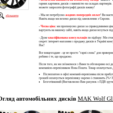
гарних картинок дисків з наявністю на складах-партнерів. 
можете запросити фотографії дисків вживу!
- Мы не потребуємо
жодних попередніх оплат
!
Ви маєте
збільшити
Навіть якщо ми веземо диски під замовлення з Європи.
-
Чесна ціна
: ми пропонуємо диски за справедливими ціна
вартують на нашому сайті, навіть якщо диски везуться пі
- Дуже
кваліфікована консультація
по підбору: Ми стоя
секрет: інтернет-магазини з продажу дисків в Україні кон
Нас!
Все вищезгадане - це не просто "гарні слова" для приверн
робимо і те, що продаємо.
Після того, як ми зв'яжемося з Вами та обговоримо всі д
компанією-перевізником Нова Пошта. Товар оплачується 
Післяплатою в офісі компанії-перевізника після прибут
грошей оплачується перевізнику окремо і становить 2%+3
Безготівковий (Виставляємо Вам рахунок з ПДВ зруч
Огляд автомобільних дисків
MAK Wolf Glo