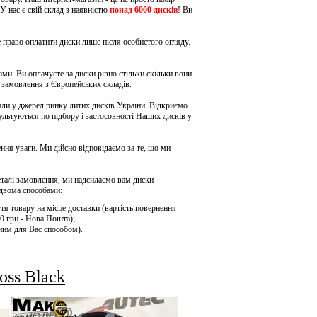
У нас є свій склад з наявністю
понад 6000 дисків
! Ви
 право оплатити диски лише після особистого огляду.
ми. Ви оплачуєте за диски рівно стільки скільки вони
д замовлення з Європейських складів.
ли у джерел ринку литих дисків України. Відкриємо
сультуються по підбору і
застосовності Наших дисків у
ення уваги. Ми дійсно відповідаємо за те, що ми
еталі замовлення, ми надсилаємо вам диски
двома способами:
тя товару на місце доставки (вартість повернення
0 грн - Нова Пошта);
ним для Вас способом).
ss Black