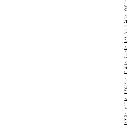
Л
о
C
А
д
P
К
м
B
А
A
K
Д
в
C
А
к
c
E
К
C
E
Д
м
S