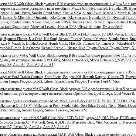
иски MAK Wolf Gloss Black диаметр R20 с межболтовым расстоянием 114,3 на 5 с выле
оторые вы сможете установить на автомобили: Mazda 626, Hyundai i20, Hyundai i30, Hyundai
egane, Suzuki Vitara, Suzuki Grand Vitara, Suzuki SX4, Suzuki Swift, Mazda 3, Mazda 6, M
0, Lancer X, Mitsubishi Outlander, Kia Carens, Kia Sportage, Hyundai iX 35, Hyundai Tucson
orolla, Toyota Camry, Nissan Leaf, Toyota RAV4, Toyota CH-R, Renault Espace, Renault Kadj
azeratti Quatroporte, Mazeratti Levante, Nissan 300Z, Nissan Murano, Tesla model 3;
итые колёсные диски MAK Wolf Gloss Black PCD 5x114,3, радиус 16, DIA 76мм, ET 32 дл
30, Hyundai Elantra, Kia Ceed, Kia Soul, Renault Fluence, Renault Megane, Suzuki Vitara, Su
azda 6, Mazda 5, Honda Accord, Honda Civik, Mitsubishi Lancer 10, Lancer X, Mitsubishi Ou
yundai Tucson, Kia Optima, Renault Scenic 3, Nissan Juke, Toyota Corolla, Toyota Camry, N
иски на авто MAK Wolf Gloss Black диаметр R16 с межболтовым расстоянием 112 на 5 с
7,1мм для установки на авто VW Caddy, Skoda Octavia A5, Skoda Octavia A7, VW Golf, S
assat B8, Audi A4, Audi A6, Audi A1;
иски MAK Wolf Gloss Black в размере межболтовое 5 на 108 со смещением вылета 35 и
танут на Ford Transit Connect, Ford Focus, Peugeot 406, Renault Kangoo, Citroen C5, Peug
itroen Jumpy, Peugeot Expert, Citroen SpaceTourer, Peugeot Traveler, Ford C-Max;
итые колёсные диски MAK Wolf Gloss Black радиуса R16 с разболтовкой 110 на 5 со зна
5,1миллиметров которые станут на автомобили: Opel Combo, Opel Omega, Opel Vectra B, O
олёсные диски из лёгкого сплава MAK Wolf Gloss Black R16 PCD 5x100 ET 35 DIA 72 и 
olkswagen Golf 4 (IV), Volkswagen Polo, Skoda Fabia, Seat Ibiza, Crysler Neon, Skoda Octa
rysler Sebring, Subaru Legacy, Subaru Forester, Subaru XV;
люминиевые диски MAK Wolf Gloss Black PCD 5x112, радиус 16, DIA 76мм, ET 35 котор
5, Skoda Octavia A7, VW Golf, Seat, AUDI 100, Mercedes-Benz Vito, Mercedes E, Mercedes
assat B7, Passat B8, Audi A4, Audi A6, Audi A1;
втомобильные литые колёсные диски MAK Wolf Gloss Black в размере межболтовое 5 на