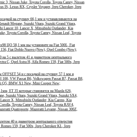
nic 3, Nissan Juke, Toyota Corolla, Toyota Camry, Nissan
us IS, Lexus RX, Crysler Voyager, Jeep Cherokee, Jeep
осадкой на ступицу 66,1 мм и устанавливаются на
enault Megane, Suzuki Vitara, Suzuki Grand Vitara,
i Lancer 10, Lancer X, Mitsubishi Outlander, Kia
uke, Toyota Corolla, Toyota Camry, Nissan Leaf, Toyota
98 ЦО 58,1 мм вы установите на Fiat 500L, Fiat
meo 156, Fiat Doblo Nuovo (New), Opel Combo (New);
на 5 с вылетом 41 и диаметром центрального
ra C, Opel Astra H, Alfa Romeo 159, Fiat 500x, Jeep
м OFFSET 54 и с посадкой на ступицу 57,1 мм и
 100, VW Passat B6, Volkswagen Passat B7, Passat B8,
Audi Q5, BMW X1 New, Mini Cooper New;
,1мм, ET 35 которые становятся на Mazda 626,
ne, Suzuki Vitara, Suzuki Grand Vitara, Suzuki SX4,
Lancer X, Mitsubishi Outlander, Kia Carens, Kia
 Corolla, Toyota Camry, Nissan Leaf, Toyota RAV4,
eratti Quatroporte, Mazeratti Levante, Nissan 300Z,
летом 40 и диаметром центрального отверстия
 Romeo 159, Fiat 500x, Jeep Cherokee KL, Jeep