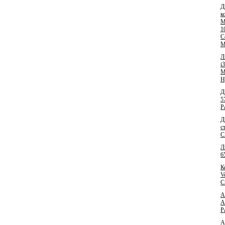
Д
к
M
1
C
M
Л
i
M
H
Д
5
P
Д
с
C
Л
6
К
V
C
А
A
P
А