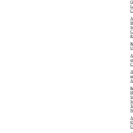
O
L
C
А
M
S
C
R
К
U
А
о
C
Л
п
A
К
H
S
S
T
N
А
6
C