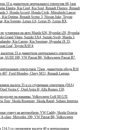
том 33 и диаметром центрального отверстия 66,1мм
 Elantra, Kia Ceed, Kia Soul, Renault Fluence, Renault
azda 5, Honda Accord, Honda Civik, Mitsubishi Lancer
, Kia Optima, Renault Scenic 3, Nissan Juke, Toyota
ar, Kia Sorento, Lexus GS, Lexus IS, Lexus RX,
я установки на авто Mazda 626, Hyundai i20, Hyundai
zuki Grand Vitara, Suzuki SX4, Suzuki Swift, Mazda 3,
tlander, Kia Carens, Kia Sportage, Hyundai iX 35,
issan Leaf, Toyota RAV4;
 вылетом 33 и диаметром центрального отверстия
eat, AUDI 100, VW Passat B6, Volkswagen Passat B7,
 центральным отверстием 72мм, диаметром обода R16
eot 407, Ford Mondeo, Chery M11, Renault Laguna,
чением вылета 35 и со ступичным отвертием (DIA)
pel Vectra C, Opel Astra H, Alfa Romeo 159;
подходят на машины: Volkswagen Golf III GTI,
via Tour, Skoda Roomster, Skoda Rapid, Subaru Impreza,
ые станут на автомобили: VW Caddy, Skoda Octavia
 A-class, Mercedes 190, VW Passat B6, Volkswagen
 114,3 со смещением вылета 40 и центральным