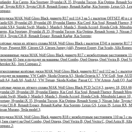
utlander, Kia Carens, Kia Sportage, Hyundai iX 35, Hyundai Tucson, Kia Optima, Renault Sce
eaf, Toyota RAV4, Toyota CH-R, Renault Espace, Renault Kadjar, Kia Sorento, Lexus GS, Lex
ompass;
втодиски MAK Wolf Gloss Black диаметр R17 pcd 114,3 на 5 с вылетом OFFSET 40 и с п
azda 626, Hyundai i20, Hyundai i30, Hyundai Elantra, Kia Ceed, Kia Soul, Renault Fluence, R
uzuki SX4, Suzuki Swift, Mazda 3, Mazda 6, Mazda 5, Honda Accord, Honda Civik, Mitsubish
arens, Kia Sportage, Hyundai iX 35, Hyundai Tucson, Kia Optima, Renault Scenic 3, Nissan J
AV4, Toyota CH-R, Renault Espace, Renault Kadjar, Kia Sorento;
олёсные диски из лёгкого сплава MAK Wolf Gloss Black с вылетом ЕТ41 в размере R17 5x
lysee, Peugeot 806, Citroen C8, Citroen Jumpy (old), Peugeot Expert, Fiat Scudo, Alfa Ro
люминиевые диски MAK Wolf Gloss Black диаметр R17 с межболтовым расстоянием 110 
тверстия 65,1мм и подходят на машины: Opel Combo, Opel Omega, Opel Vectra B, Opel Vect
herokee KL, Jeep Compass 2;
егкосплавные колёсные диски MAK Wolf Gloss Black диаметр R17 pcd 112 на 5 с вылето
одходят на машины: VW Caddy, Skoda Octavia A5, Skoda Octavia A7, VW Golf, Seat, AUDI
udi A4, Audi A6, Audi A1, VW Tiguan, Skoda Kodiaq, Passat CC, VW Arteon, Audi Q3, 
олёсные диски из лёгкого сплава MAK Wolf Gloss Black PCD 5x114,3, радиус 18, DIA 66
yundai i20, Hyundai i30, Hyundai Elantra, Kia Ceed, Kia Soul, Renault Fluence, Renault Mega
uzuki Swift, Mazda 3, Mazda 6, Mazda 5, Honda Accord, Honda Civik, Mitsubishi Lancer 10, 
portage, Hyundai iX 35, Hyundai Tucson, Kia Optima, Renault Scenic 3, Nissan Juke, Toyota
oyota CH-R, Renault Espace, Renault Kadjar, Kia Sorento, Lexus GS, Lexus IS, Lexus RX, Maz
issan Murano, Tesla model 3;
втодиски MAK Wolf Gloss Black диаметр R18 с межболтовым расстоянием 110 на 5 с вы
5,1мм станут на Opel Combo, Opel Omega, Opel Vectra B, Opel Vectra C, Opel Astra H, Alfa
ompass 2;