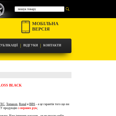
МОБІЛЬНА
ВЕРСІЯ
УБЛІКАЦІЇ
ВІДГУКИ
КОНТАКТИ
LOSS BLACK
TEC
,
Tomason
,
Ronal
и
BBS
- а це гарантія того що ви
ЧНУ продукцію
з перших рук
;
овару. Наш інтернет-магазин - це не просто набір