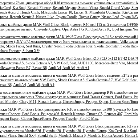
тверстием 76мм, диаметром обода R16 которые вы сможете установить на автомобили: Maz
ia Ceed, Kia Soul, Renault Fluence, Renault Megane, Suzuki Vitara, Suzuki Grand Vitara, Su
onda Accord, Honda Civik, Mitsubishi Lancer 10, Lancer X, Mitsubishi Outlander, Kia Caren
ptima, Renault Scenic 3, Nissan Juke, Toyota Corolla, Toyota Camry, Nissan Leaf, Toyota RA
итые колёсные диски MAK Wolf Gloss Black диаметр R16 pcd 115 на 5 с вылетом OFFSET
сем размерам на авто: Chevrolet Captiva, Opel Astra J GTC, Opel Astra K, Opel Insignia N
ысококачественные колёсные диски MAK Wolf Gloss Black радиуса R16 с разболтовкой 1
твертием (DIA) 57,1миллиметров могут быть установлены на такие машины: Volkswagen G
olo, Skoda Fabia, Seat Ibiza, Crysler Neon, Skoda Octavia Tour, Skoda Roomster, Skoda Rapi
ubaru Forester, Subaru XV;
ысококачественные колёсные диски MAK Wolf Gloss Black R16 PCD 5x112 ET 42 DIA 76
koda Octavia A5, Skoda Octavia A7, VW Golf, Seat, AUDI 100, Mercedes-Benz Vito, Merced
olkswagen Passat B7, Passat B8, Audi A4, Audi A6, Audi A1;
иски из сплавов алюминия, цинка и магния MAK Wolf Gloss Black с вылетом ЕТ42 в ра
становить на автомобили: VW Caddy, Skoda Octavia A5, Skoda Octavia A7, VW Golf, Seat
assat B8, Audi A4, Audi A6, Audi A1;
егкосплавные литые колёсные диски MAK Wolf Gloss Black диаметр R16 с межболтовым 
ентрального отверстия 72мм и подходят на машины: Ford Transit Connect, Ford Focus, Peug
ord Mondeo, Chery M11, Renault Laguna, Citroen Jumpy, Peugeot Expert, Citroen SpaceToure
иски MAK Wolf Gloss Black размерностью R16 и с межболтовым 5x108 (ступица 65,1мм,
ransit Connect, Ford Focus, Peugeot 406, Renault Kangoo, Citroen C5, Peugeot 407, Ford M
eugeot Expert, Citroen SpaceTourer, Peugeot Traveler, Ford C-Max;
иски из сплавов алюминия, цинка и магния MAK Wolf Gloss Black размерностью R17 и 
ы установите на Mazda 626, Hyundai i20, Hyundai i30, Hyundai Elantra, Kia Ceed, Kia Soul, 
rand Vitara, Suzuki SX4, Suzuki Swift, Mazda 3, Mazda 6, Mazda 5, Honda Accord, Honda Civ