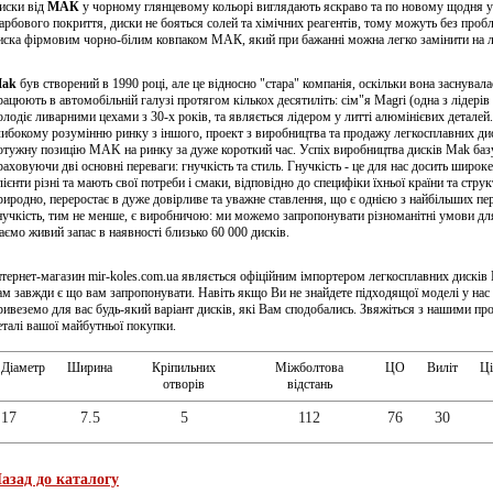
иски від
МАК
у чорному глянцевому кольорі виглядають яскраво та по новому щодня у 
арбового покриття, диски не бояться солей та хімічних реагентів, тому можуть без про
иска фірмовим чорно-білим ковпаком МАК, який при бажанні можна легко замінити на 
ak
був створений в 1990 році, але це відносно "стара" компанія, оскільки вона заснувала
рацюють в автомобільній галузі протягом кількох десятиліть: сім"я Magri (одна з лідерів у
олодіє ливарними цехами з 30-х років, та являється лідером у литті алюмінієвих деталей
либокому розумінню ринку з іншого, проект з виробництва та продажу легкосплавних ди
отужну позицію MAK на ринку за дуже короткий час. Успіх виробництва дисків Mak базу
раховуючи дві основні переваги: гнучкість та стиль. Гнучкість - це для нас досить широке
лієнти різні та мають свої потреби і смаки, відповідно до специфіки їхньої країни та стру
риродно, переростає в дуже довірливе та уважне ставлення, що є однією з найбільших п
нучкість, тим не менше, є виробничою: ми можемо запропонувати різноманітні умови для 
аємо живий запас в наявності близько 60 000 дисків.
нтернет-магазин mir-koles.com.ua являється офіційним імпортером легкосплавних дисків
ам завжди є що вам запропонувати. Навіть якщо Ви не знайдете підходящої моделі у нас 
ривеземо для вас будь-який варіант дисків, які Вам сподобались. Звяжіться з нашими пр
еталі вашої майбутньої покупки.
Діаметр
Ширина
Кріпильних
Міжболтова
ЦО
Виліт
Ці
отворів
відстань
17
7.5
5
112
76
30
азад до каталогу