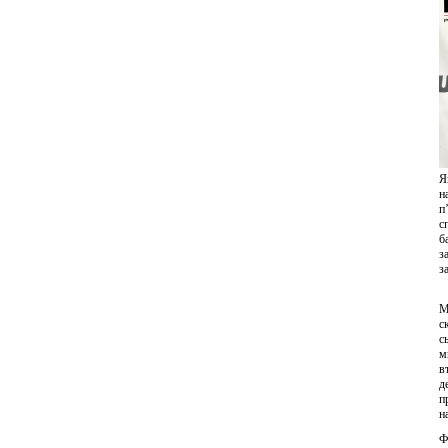
Я
н
п
с
б
з
з
М
с
с
м
в
д
п
н
Ф