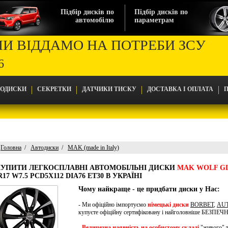
Підбір дисків по
Підбір дисків по
автомобілю
параметрам
МИ ВІДДАМО НА ПОТРЕБИ ЗСУ
6
ТОДИСКИ
СЕКРЕТКИ
ДАТЧИКИ ТИСКУ
ДОСТАВКА І ОПЛАТА
П
Головна
Автодиски
MAK (made in Italy)
Головна
КУПИТИ ЛЕГКОСПЛАВНІ АВТОМОБІЛЬНІ ДИСКИ
MAK WOLF G
Автодиски
17 W7.5 PCD5X112 DIA76 ET30 В УКРАЇНІ
MAK (made in Italy)
MAK Wolf Gloss Black
Чому найкраще - це придбати диски у Нас:
- Ми офіційно імпортуємо
німецькі диски
BORBET
,
AU
купуєте офіційну сертифіковану і найголовніше БЕЗПЕ
-
Величезна наявність на особистому складі
"живого" т