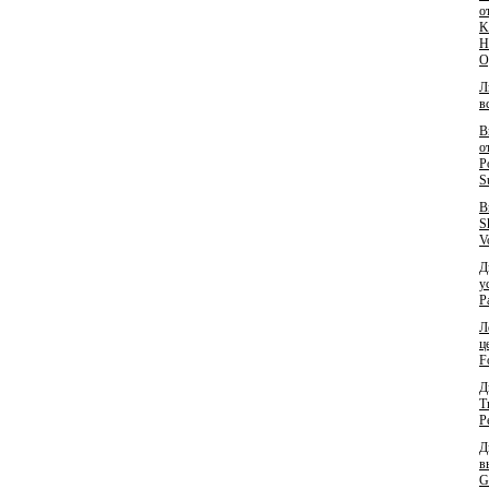
о
K
H
O
Л
в
В
о
P
S
В
S
V
Д
у
P
Л
ц
F
Д
T
P
Д
в
G