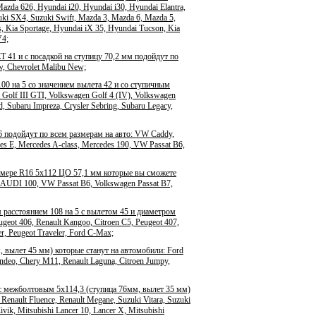
da 626, Hyundai i20, Hyundai i30, Hyundai Elantra,
zuki SX4, Suzuki Swift, Mazda 3, Mazda 6, Mazda 5,
s, Kia Sportage, Hyundai iX 35, Hyundai Tucson, Kia
V4;
 41 и с посадкой на ступицу 70,2 мм подойдут по
ew, Chevrolet Malibu New;
00 на 5 со значением вылета 42 и со ступичным
olf III GTI, Volkswagen Golf 4 (IV), Volkswagen
d, Subaru Impreza, Crysler Sebring, Subaru Legacy,
 подойдут по всем размерам на авто: VW Caddy,
es E, Mercedes A-class, Mercedes 190, VW Passat B6,
змере R16 5x112 ЦО 57,1 мм которые вы сможете
, AUDI 100, VW Passat B6, Volkswagen Passat B7,
расстоянием 108 на 5 с вылетом 45 и диаметром
eot 406, Renault Kangoo, Citroen C5, Peugeot 407,
r, Peugeot Traveler, Ford C-Max;
 вылет 45 мм) которые станут на автомобили: Ford
ondeo, Chery M11, Renault Laguna, Citroen Jumpy,
с межболтовым 5x114,3 (ступица 76мм, вылет 35 мм)
Renault Fluence, Renault Megane, Suzuki Vitara, Suzuki
ik, Mitsubishi Lancer 10, Lancer X, Mitsubishi