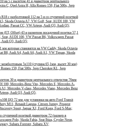
0 на 5 с вылетом 41 и диаметром центрального
ra C, Opel Astra H, Alfa Romeo 159, Fiat 500x, Jeep
R18 с разболтовкой 112 на 5 и со ступичной розеткой
A5, Skoda Octavia A7, VW Golf, Seat, AUDI 100, VW
Kodiaq, Passat CC, VW Arteon, Audi Q3, Audi Q5;
 (ET, Offset) 43 и размером посадочной розетки 57,1
 Seat, AUDI 100, VW Passat B6, Volkswagen Passat
, Audi Q3, Audi Q5;
 мм которые становятся на VW Caddy, Skoda Octavia
sat B8, Audi A4, Audi A6, Audi A1, VW Tiguan, Skoda
с межболтовым 5x110 (ступица 65,1мм, вылет 30 мм)
 Romeo 159, Fiat 500x, Jeep Cherokee KL, Jeep
ылетом 30 и диаметром центрального отверстия 76мм
I 100, Mercedes-Benz Vito, Mercedes E, Mercedes A-
i A1, Mercedes V-class, Mercedes Viano, Mercedes Benz
rteon, Audi Q3, Audi Q5;
x108 ЦО 72 мм для установки на авто Ford Transit
hery M11, Renault Laguna, Citroen Jumpy, Peugeot
Discovery Sport, Jaguar XJ, Ford Kuga, Ford S-Max;
со ступичной розеткой диаметром 72 (размер в
wagen Polo, Skoda Fabia, Seat Ibiza, Crysler Neon,
egacy, Subaru Forester, Subaru XV;