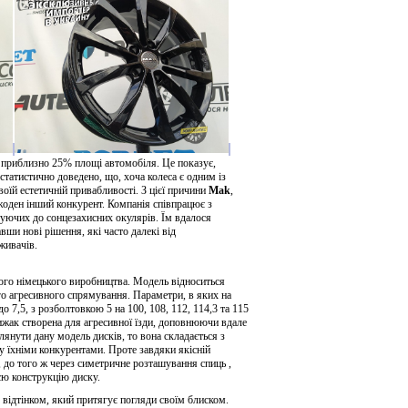
 приблизно 25% площі автомобіля. Це показує,
статистично доведено, що, хоча колеса є одним із
оїй естетичній привабливості. З цієї причини
Mak
,
 жоден інший конкурент. Компанія співпрацює з
уючих до сонцезахисних окулярів. Їм вдалося
вши нові рішення, які часто далекі від
оживачів.
шого німецького виробництва. Модель відноситься
ого агресивного спрямування. Параметри, в яких на
о 7,5, з розболтовкою 5 на 100, 108, 112, 114,3 та 115
хижак створена для агресивної їзди, доповнюючи вдале
лянути дану модель дисків, то вона складається з
у їхніми конкурентами. Проте завдяки якісній
 до того ж через симетричне розташування спиць ,
сю конструкцію диску.
м відтінком, який притягує погляди своїм блиском.