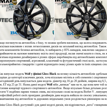
кщо поглянути на автомобіль з боку, то можна зробити висновок, що колеса покривають
аскільки важливим є вплив легкосплавних дисків на загальний вигляд автомобіля. Також 
’яти компонентів безпеки автомобіля, їх вибирають у 85% випадків, виключно завдяки св
приймаючи як належне виняткову якість своєї продукції, вклав значні кошти в стиль, як
агатьма відомими дизайнерами в різних сферах виробництва від автомобільних комплект
апропонувати спортивний, агресивний, класичний та футуристичний стилі коліс, застосува
агальноприйнятих стандартів і здатні відповідати смаку різних країн та їхніх кінцевих сп
ак випускає модель
Wolf у фініші Gloss Black
на велику кількість автомобілів здебіль
коріше до категорії класичних дисків, хоча візуально містить в собі елементи і спортивн
ьогоднішній день випускається дана модель: діаметр від 16 до 20 дюймів, ширина від 6,5 д
м, ЕТ від 25 до 51. Назва даної моделі
Wolf
ніби „натякає” нам на те, що вона наче той 
тілення концепції чудового спортивного автомобіля. Якщо візуально більш детально розг
есяти V-подібних парних тонких спинь, які візуально схожі на модель Borbet V , випущен
рофесійній роботі своїх провідних дизайнерів дана модель вийшла по своєму унікальною,
авантаження від автомобіля та дорожних неідеальних умов розділяється рівномірно на в
ініш Gloss Black доступний і для даної моделі дисків, він відрізняється „мега” глянцеви