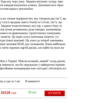
будь-яку пору року. Завдяки якісному складу лако-
блем використовуватись взимку. Доповнюється образ
логотип вашого автомобіля.
сь як спільне підприємство, яке створили дві сім"ї, що
 галузі продажу шин в Італії) та Cervati, сім"я, що
. Завдяки технологічному ноу-хау з одного боку та
сків почав розвиватись дуже швидко, визначивши
вався на правильному стратегічному плануванні,
 поняття. Це перш за все ментальне поняття: усі
ктури їхньої компанії. Ця увага до потреб замовника,
ереваг компанії МАК для споживачів. Наша найбільша
лиття окремих партій дисків, але майте на увазі ми
 Мак в Україні. Маючи великий „живий” склад дисків,
в наявності, ми без передоплат у найкоротші терміни
офесійними менеджерами вже сьогодні і обговоріть всі
на, в грн за 1 шт.
В наявності
10328
20 шт.
грн.
КУПИТИ