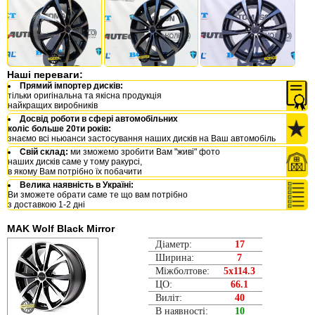
Наші переваги:
Прямий імпортер дисків:
тільки оригінальна та якісна продукція
найкращих виробників
Досвід роботи в сфері автомобільних
коліс больше 20ти років:
знаємо всі ньюанси застосування наших дисків на Ваш автомобіль
Свій склад:
ми зможемо зробити Вам "живі" фото
наших дисків саме у тому ракурсі,
в якому Вам потрібно їх побачити
Велика наявність в Україні:
Ви зможете обрати саме те що вам потрібно
з доставкою 1-2 дні
MAK Wolf Black Mirror
Діаметр:
17
Ширина:
7
Міжболтове:
5x114.3
ЦО:
66.1
Виліт:
40
В наявності:
10