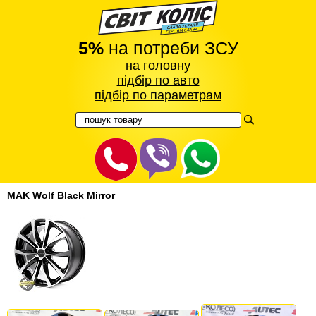
5%
на потреби ЗСУ
на головну
підбір по авто
підбір по параметрам
MAK Wolf Black Mirror