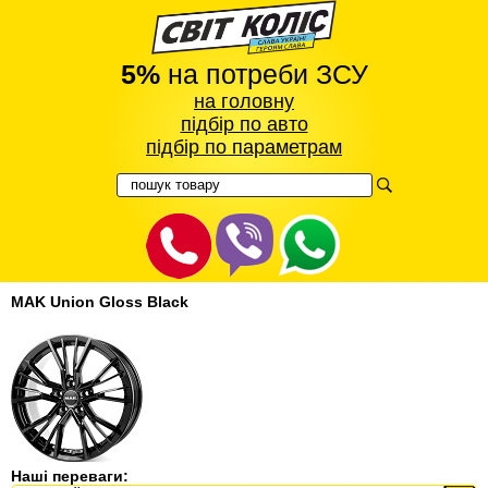
5%
на потреби ЗСУ
на головну
підбір по авто
підбір по параметрам
MAK Union Gloss Black
Наші переваги: