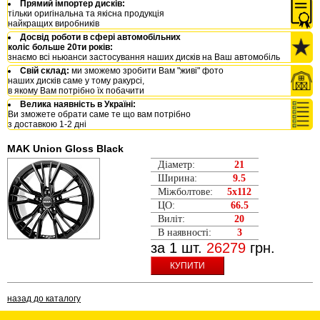
Прямий імпортер дисків:
тільки оригінальна та якісна продукція
найкращих виробників
Досвід роботи в сфері автомобільних
коліс больше 20ти років:
знаємо всі ньюанси застосування наших дисків на Ваш автомобіль
Свій склад:
ми зможемо зробити Вам "живі" фото
наших дисків саме у тому ракурсі,
в якому Вам потрібно їх побачити
Велика наявність в Україні:
Ви зможете обрати саме те що вам потрібно
з доставкою 1-2 дні
MAK Union Gloss Black
Діаметр:
21
Ширина:
9.5
Міжболтове:
5x112
ЦО:
66.5
Виліт:
20
В наявності:
3
за 1 шт.
26279
грн.
КУПИТИ
назад до каталогу