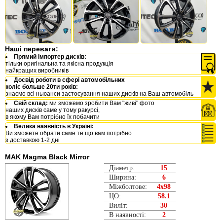
Наші переваги:
Прямий імпортер дисків:
тільки оригінальна та якісна продукція
найкращих виробників
Досвід роботи в сфері автомобільних
коліс больше 20ти років:
знаємо всі ньюанси застосування наших дисків на Ваш автомобіль
Свій склад:
ми зможемо зробити Вам "живі" фото
наших дисків саме у тому ракурсі,
в якому Вам потрібно їх побачити
Велика наявність в Україні:
Ви зможете обрати саме те що вам потрібно
з доставкою 1-2 дні
MAK Magma Black Mirror
Діаметр:
15
Ширина:
6
Міжболтове:
4x98
ЦО:
58.1
Виліт:
30
В наявності:
2