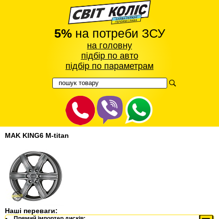
5%
на потреби ЗСУ
на головну
підбір по авто
підбір по параметрам
MAK KING6 M-titan
Наші переваги:
Прямий імпортер дисків: