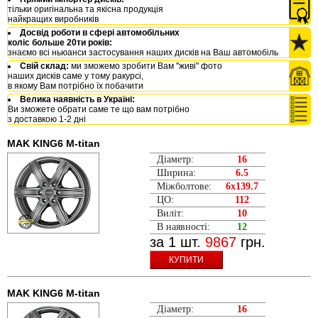
тільки оригінальна та якісна продукція
найкращих виробників
Досвід роботи в сфері автомобільних
коліс больше 20ти років:
знаємо всі ньюанси застосування наших дисків на Ваш автомобіль
Свій склад:
ми зможемо зробити Вам "живі" фото
наших дисків саме у тому ракурсі,
в якому Вам потрібно їх побачити
Велика наявність в Україні:
Ви зможете обрати саме те що вам потрібно
з доставкою 1-2 дні
MAK KING6 M-titan
Діаметр:
16
Ширина:
6.5
Міжболтове:
6x139.7
ЦО:
112
Виліт:
10
В наявності:
12
за 1 шт.
9867
грн.
КУПИТИ
MAK KING6 M-titan
Діаметр:
16