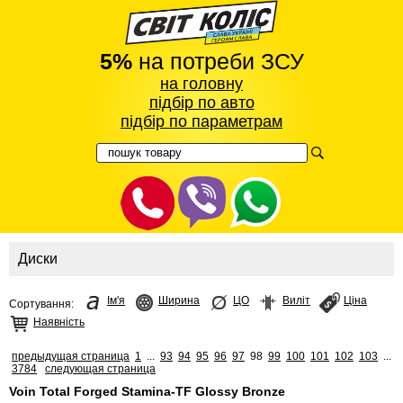
5%
на потреби ЗСУ
на головну
підбір по авто
підбір по параметрам
Диски
Ім'я
Ширина
ЦО
Виліт
Ціна
Сортування:
Наявність
предыдущая страница
1
...
93
94
95
96
97
98
99
100
101
102
103
...
3784
следующая страница
Voin Total Forged Stamina-TF Glossy Bronze