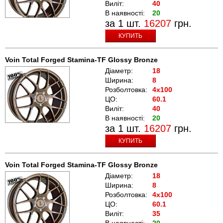
Виліт:
40
В наявності:
20
за 1 шт.
16207
грн.
КУПИТЬ
Voin Total Forged Stamina-TF Glossy Bronze
Діаметр:
18
Ширина:
8
Розболтовка:
4x100
ЦО:
60.1
Виліт:
40
В наявності:
20
за 1 шт.
16207
грн.
КУПИТЬ
Voin Total Forged Stamina-TF Glossy Bronze
Діаметр:
18
Ширина:
8
Розболтовка:
4x100
ЦО:
60.1
Виліт:
35
В наявності:
20