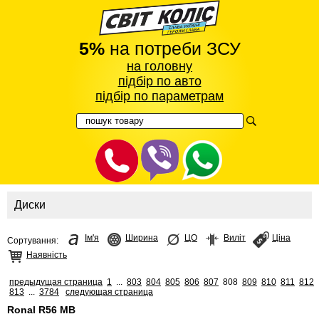
5%
на потреби ЗСУ
на головну
підбір по авто
підбір по параметрам
Диски
Ім'я
Ширина
ЦО
Виліт
Ціна
Сортування:
Наявність
предыдущая страница
1
...
803
804
805
806
807
808
809
810
811
812
813
...
3784
следующая страница
Ronal R56 MB