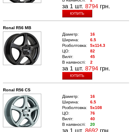
за 1 шт.
8794
грн.
КУПИТЬ
Ronal R56 MB
Діаметр:
16
Ширина:
6.5
Розболтовка:
5x114.3
ЦО:
82
Виліт:
45
В наявності:
2
за 1 шт.
8794
грн.
КУПИТЬ
Ronal R56 CS
Діаметр:
16
Ширина:
6.5
Розболтовка:
5x108
ЦО:
76
Виліт:
40
В наявності:
20
за 1 шт.
8692
грн.