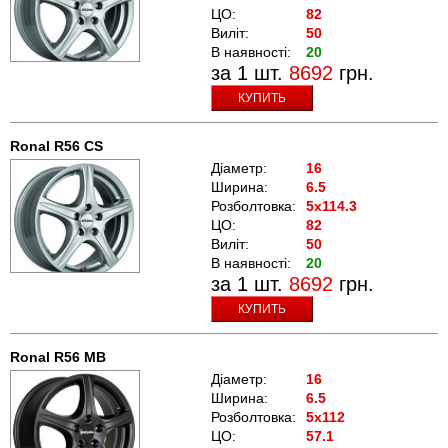
ЦО:
82
Виліт:
50
В наявності:
20
за 1 шт.
8692
грн.
КУПИТЬ
Ronal R56 CS
Діаметр:
16
Ширина:
6.5
Розболтовка:
5x114.3
ЦО:
82
Виліт:
50
В наявності:
20
за 1 шт.
8692
грн.
КУПИТЬ
Ronal R56 MB
Діаметр:
16
Ширина:
6.5
Розболтовка:
5x112
ЦО:
57.1