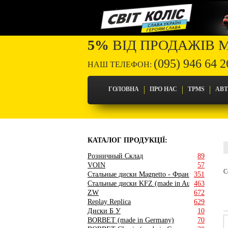
5%
ВІД ПРОДАЖІВ 
(095) 946 64 2
НАШ ТЕЛЕФОН:
ГОЛОВНА
ПРО НАС
TPMS
АВ
КАТАЛОГ ПРОДУКЦІЇ:
Розничный Склад
89
VOIN
57
С
Стальные диски Magnetto - Франция
351
Стальные диски KFZ (made in Austria)
463
ZW
672
Replay Replica
629
Диски Б У
10
BORBET (made in Germany)
70