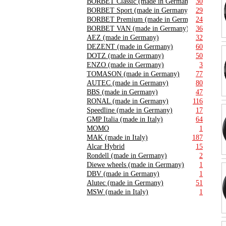
BORBET Classic (made in Germany)
30
BORBET Sport (made in Germany)
29
BORBET Premium (made in Germany)
24
BORBET VAN (made in Germany)
36
AEZ (made in Germany)
32
DEZENT (made in Germany)
60
DOTZ (made in Germany)
50
ENZO (made in Germany)
3
TOMASON (made in Germany)
77
AUTEC (made in Germany)
80
BBS (made in Germany)
47
RONAL (made in Germany)
116
Speedline (made in Germany)
17
GMP Italia (made in Italy)
64
MOMO
1
MAK (made in Italy)
187
Alcar Hybrid
15
Rondell (made in Germany)
2
Diewe wheels (made in Germany)
1
DBV (made in Germany)
1
Alutec (made in Germany)
51
MSW (made in Italy)
1