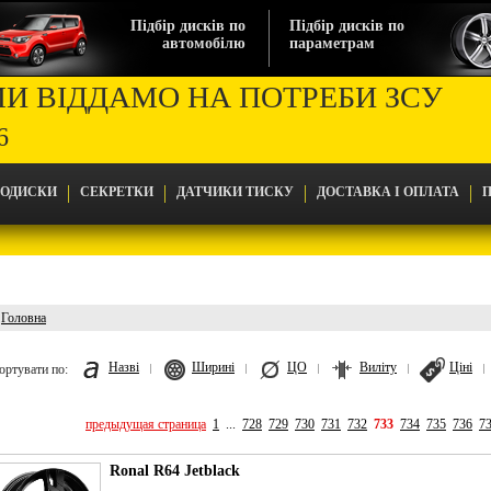
Підбір дисків по
Підбір дисків по
автомобілю
параметрам
МИ ВІДДАМО НА ПОТРЕБИ ЗСУ
6
ТОДИСКИ
СЕКРЕТКИ
ДАТЧИКИ ТИСКУ
ДОСТАВКА І ОПЛАТА
П
Головна
Головна
Назві
Ширині
ЦО
Виліту
Ціні
ортувати по:
предыдущая страница
1
...
728
729
730
731
732
733
734
735
736
7
Ronal R64 Jetblack