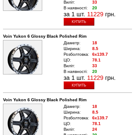
Виліт:
33
В наявності:
20
за 1 шт.
11229
грн.
КУПИТЬ
Voin Yukon 6 Glossy Black Polished Rim
Діаметр:
18
Ширина:
8.5
Розболтовка:
6x139.7
ЦО:
78.1
Виліт:
33
В наявності:
20
за 1 шт.
11229
грн.
КУПИТЬ
Voin Yukon 6 Glossy Black Polished Rim
Діаметр:
18
Ширина:
8.5
Розболтовка:
6x139.7
ЦО:
78.1
Виліт:
24
В наявності:
20