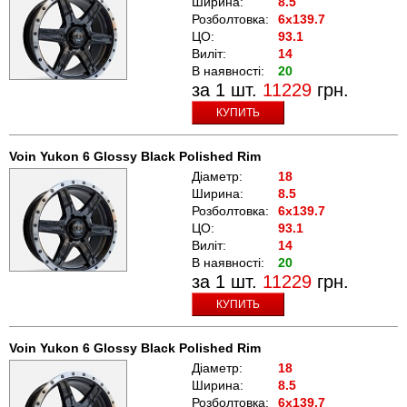
Ширина:
8.5
Розболтовка:
6x139.7
ЦО:
93.1
Виліт:
14
В наявності:
20
за 1 шт.
11229
грн.
КУПИТЬ
Voin Yukon 6 Glossy Black Polished Rim
Діаметр:
18
Ширина:
8.5
Розболтовка:
6x139.7
ЦО:
93.1
Виліт:
14
В наявності:
20
за 1 шт.
11229
грн.
КУПИТЬ
Voin Yukon 6 Glossy Black Polished Rim
Діаметр:
18
Ширина:
8.5
Розболтовка:
6x139.7