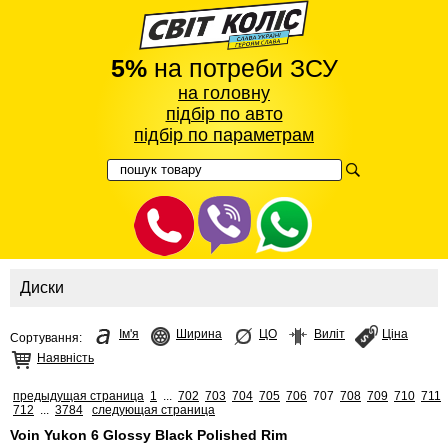
5%
на потреби ЗСУ
на головну
підбір по авто
підбір по параметрам
Диски
Ім'я
Ширина
ЦО
Виліт
Ціна
Сортування:
Наявність
предыдущая страница
1
...
702
703
704
705
706
707
708
709
710
711
712
...
3784
следующая страница
Voin Yukon 6 Glossy Black Polished Rim