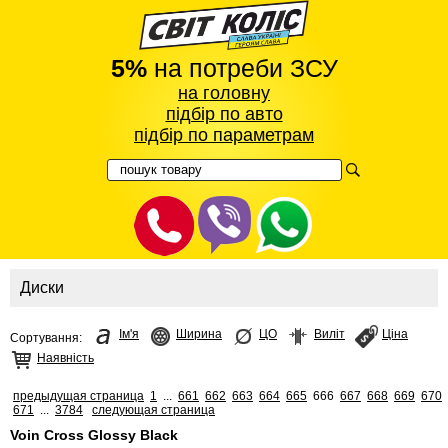
5%
на потреби ЗСУ
на головну
підбір по авто
підбір по параметрам
Диски
Ім'я
Ширина
ЦО
Виліт
Ціна
Сортування:
Наявність
предыдущая страница
1
...
661
662
663
664
665
666
667
668
669
670
671
...
3784
следующая страница
Voin Cross Glossy Black