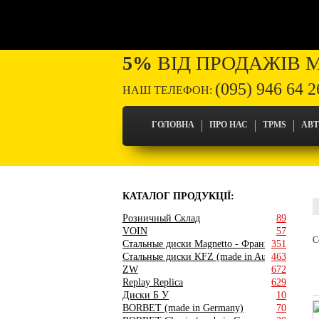
5%
ВІД ПРОДАЖІВ 
(095) 946 64 2
НАШ ТЕЛЕФОН:
ГОЛОВНА
ПРО НАС
TPMS
АВ
КАТАЛОГ ПРОДУКЦІЇ:
Розничный Склад
89
VOIN
57
С
Стальные диски Magnetto - Франция
351
Стальные диски KFZ (made in Austria)
463
ZW
672
Replay Replica
629
Диски Б У
10
BORBET (made in Germany)
70