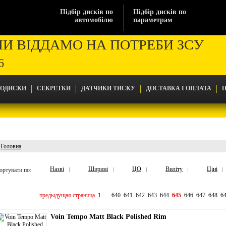
Підбір дисків по
Підбір дисків по
автомобілю
параметрам
МИ ВІДДАМО НА ПОТРЕБИ ЗСУ
6
ТОДИСКИ
СЕКРЕТКИ
ДАТЧИКИ ТИСКУ
ДОСТАВКА І ОПЛАТА
П
Головна
Головна
Назві
Ширині
ЦО
Виліту
Ціні
ортувати по:
предыдущая страница
1
...
640
641
642
643
644
645
646
647
648
6
Voin Tempo Matt Black Polished Rim