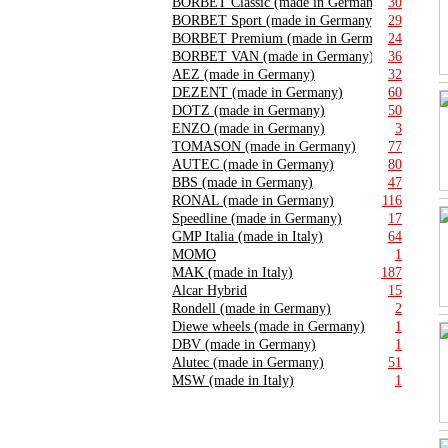
BORBET Classic (made in Germany)
30
BORBET Sport (made in Germany)
29
BORBET Premium (made in Germany)
24
BORBET VAN (made in Germany)
36
AEZ (made in Germany)
32
DEZENT (made in Germany)
60
DOTZ (made in Germany)
50
ENZO (made in Germany)
3
TOMASON (made in Germany)
77
AUTEC (made in Germany)
80
BBS (made in Germany)
47
RONAL (made in Germany)
116
Speedline (made in Germany)
17
GMP Italia (made in Italy)
64
MOMO
1
MAK (made in Italy)
187
Alcar Hybrid
15
Rondell (made in Germany)
2
Diewe wheels (made in Germany)
1
DBV (made in Germany)
1
Alutec (made in Germany)
51
MSW (made in Italy)
1