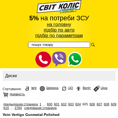
5%
на потреби ЗСУ
на головну
підбір по авто
підбір по параметрам
Диски
Ім'я
Ширина
ЦО
Виліт
Ціна
Сортування:
Наявність
предыдущая страница
1
...
600
601
602
603
604
605
606
607
608
609
610
...
3784
следующая страница
Voin Vertigo Gunmetal Polished