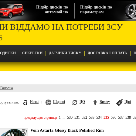
Підбір дисків по
Підбір дисків по
автомобілю
параметрам
МИ ВІДДАМО НА ПОТРЕБИ ЗСУ
6
ТОДИСКИ
СЕКРЕТКИ
ДАТЧИКИ ТИСКУ
ДОСТАВКА І ОПЛАТА
П
Головна
Головна
Назві
Ширині
ЦО
Виліту
Ціні
ортувати по:
предыдущая страница
1
...
530
531
532
533
534
535
536
537
538
5
Voin Astarta Glossy Black Polished Rim