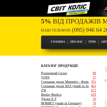
5%
ВІД ПРОДАЖІВ 
(095) 946 64 2
НАШ ТЕЛЕФОН:
ГОЛОВНА
ПРО НАС
TPMS
АВ
КАТАЛОГ ПРОДУКЦІЇ:
Розничный Склад
89
VOIN
57
С
Стальные диски Magnetto - Франция
351
Стальные диски KFZ (made in Austria)
463
ZW
672
Replay Replica
629
Диски Б У
10
BORBET (made in Germany)
70