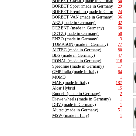
BORBET Classic (made in Germany)
30
BORBET Sport (made in Germany)
29
BORBET Premium (made in Germany)
24
BORBET VAN (made in Germany)
36
AEZ (made in Germany)
32
DEZENT (made in Germany)
60
DOTZ (made in Germany)
50
ENZO (made in Germany)
3
TOMASON (made in Germany)
77
AUTEC (made in Germany)
80
BBS (made in Germany)
47
RONAL (made in Germany)
116
Speedline (made in Germany)
17
GMP Italia (made in Italy)
64
MOMO
1
MAK (made in Italy)
187
Alcar Hybrid
15
Rondell (made in Germany)
2
Diewe wheels (made in Germany)
1
DBV (made in Germany)
1
Alutec (made in Germany)
51
MSW (made in Italy)
1