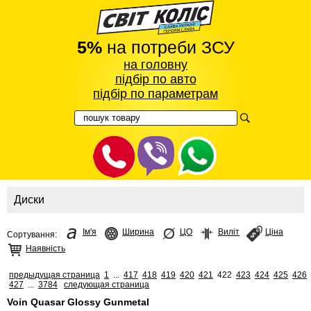
5%
на потреби ЗСУ
на головну
підбір по авто
підбір по параметрам
Диски
Ім'я
Ширина
ЦО
Виліт
Ціна
Сортування:
Наявність
предыдущая страница
1
...
417
418
419
420
421
422
423
424
425
426
427
...
3784
следующая страница
Voin Quasar Glossy Gunmetal