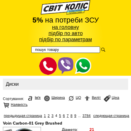
5%
на потреби ЗСУ
на головну
підбір по авто
підбір по параметрам
Диски
Ім'я
Ширина
ЦО
Виліт
Ціна
Сортування:
Наявність
предыдущая страница
1
2
3
4
5
6
7
8
9
...
3784
следующая страница
Voin Carbon-01 Grey Brushed
Діаметр:
21