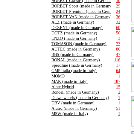
BORBET Classic (made in Germany)
30
BORBET Sport (made in Germany)
29
BORBET Premium (made in Germany)
24
BORBET VAN (made in Germany)
36
AEZ (made in Germany)
32
DEZENT (made in Germany)
60
DOTZ (made in Germany)
50
ENZO (made in Germany)
3
TOMASON (made in Germany)
77
AUTEC (made in Germany)
80
BBS (made in Germany)
47
RONAL (made in Germany)
116
Speedline (made in Germany)
17
GMP Italia (made in Italy)
64
MOMO
1
MAK (made in Italy)
187
Alcar Hybrid
15
Rondell (made in Germany)
2
Diewe wheels (made in Germany)
1
DBV (made in Germany)
1
Alutec (made in Germany)
51
MSW (made in Italy)
1