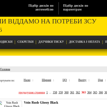
Підбір дисків по
Підбір дисків по
автомобілю
параметрам
МИ ВІДДАМО НА ПОТРЕБИ ЗСУ
6
ТОДИСКИ
СЕКРЕТКИ
ДАТЧИКИ ТИСКУ
ДОСТАВКА І ОПЛАТА
П
Головна
Головна
Назві
Ширині
ЦО
Виліту
Ціні
ортувати по:
предыдущая страница
1
...
358
359
360
361
362
363
364
365
366
3
Voin Rush Glossy Black