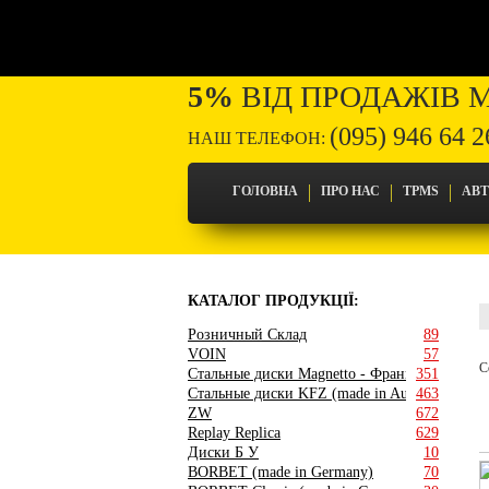
5%
ВІД ПРОДАЖІВ 
(095) 946 64 2
НАШ ТЕЛЕФОН:
ГОЛОВНА
ПРО НАС
TPMS
АВ
КАТАЛОГ ПРОДУКЦІЇ:
Розничный Склад
89
VOIN
57
С
Стальные диски Magnetto - Франция
351
Стальные диски KFZ (made in Austria)
463
ZW
672
Replay Replica
629
Диски Б У
10
BORBET (made in Germany)
70