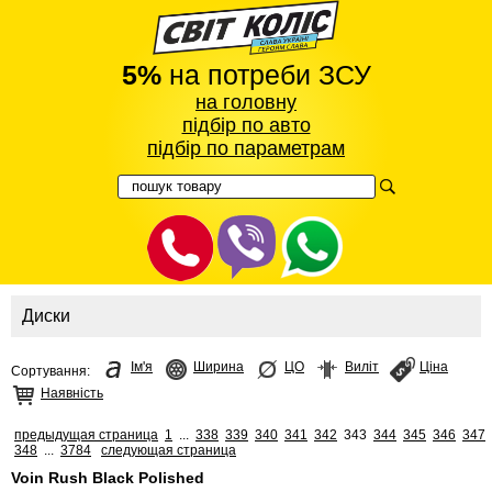
5%
на потреби ЗСУ
на головну
підбір по авто
підбір по параметрам
Диски
Ім'я
Ширина
ЦО
Виліт
Ціна
Сортування:
Наявність
предыдущая страница
1
...
338
339
340
341
342
343
344
345
346
347
348
...
3784
следующая страница
Voin Rush Black Polished