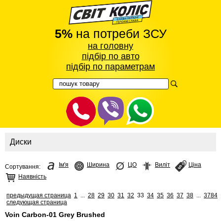
5%
на потреби ЗСУ
на головну
підбір по авто
підбір по параметрам
Диски
Ім'я
Ширина
ЦО
Виліт
Ціна
Сортування:
Наявність
предыдущая страница
1
...
28
29
30
31
32
33
34
35
36
37
38
...
3784
следующая страница
Voin Carbon-01 Grey Brushed