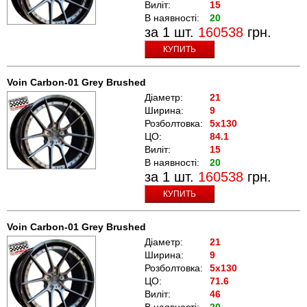
Виліт:
15
В наявності:
20
за 1 шт.
160538
грн.
КУПИТЬ
Voin Carbon-01 Grey Brushed
Діаметр:
21
Ширина:
9
Розболтовка:
5x130
ЦО:
84.1
Виліт:
15
В наявності:
20
за 1 шт.
160538
грн.
КУПИТЬ
Voin Carbon-01 Grey Brushed
Діаметр:
21
Ширина:
9
Розболтовка:
5x130
ЦО:
71.6
Виліт:
46
В наявності:
20