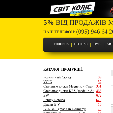
5%
ВІД ПРОДАЖІВ 
(095) 946 64 2
НАШ ТЕЛЕФОН:
ГОЛОВНА
ПРО НАС
TPMS
АВ
КАТАЛОГ ПРОДУКЦІЇ:
Розничный Склад
89
VOIN
57
С
Стальные диски Magnetto - Франция
351
Стальные диски KFZ (made in Austria)
463
ZW
672
Replay Replica
629
Диски Б У
10
BORBET (made in Germany)
70