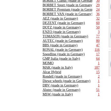
BORBET Classic (made in Germany)
30
BORBET Sport (made in Germany)
29
BORBET Premium (made in Germany)
24
BORBET VAN (made in Germany)
36
AEZ (made in Germany)
32
DEZENT (made in Germany)
60
DOTZ (made in Germany)
50
ENZO (made in Germany)
3
TOMASON (made in Germany)
77
AUTEC (made in Germany)
80
BBS (made in Germany)
47
RONAL (made in Germany)
116
Speedline (made in Germany)
17
GMP Italia (made in Italy)
64
MOMO
1
MAK (made in Italy)
187
Alcar Hybrid
15
Rondell (made in Germany)
2
Diewe wheels (made in Germany)
1
DBV (made in Germany)
1
Alutec (made in Germany)
51
MSW (made in Italy)
1