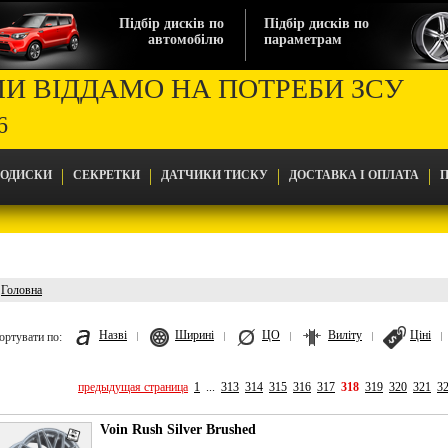
Підбір дисків по
Підбір дисків по
автомобілю
параметрам
МИ ВІДДАМО НА ПОТРЕБИ ЗСУ
6
ТОДИСКИ
СЕКРЕТКИ
ДАТЧИКИ ТИСКУ
ДОСТАВКА І ОПЛАТА
П
Головна
Головна
Назві
Ширині
ЦО
Виліту
Ціні
ортувати по:
предыдущая страница
1
...
313
314
315
316
317
318
319
320
321
3
Voin Rush Silver Brushed