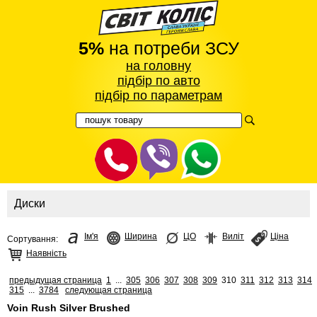
5%
на потреби ЗСУ
на головну
підбір по авто
підбір по параметрам
Диски
Ім'я
Ширина
ЦО
Виліт
Ціна
Сортування:
Наявність
предыдущая страница
1
...
305
306
307
308
309
310
311
312
313
314
315
...
3784
следующая страница
Voin Rush Silver Brushed