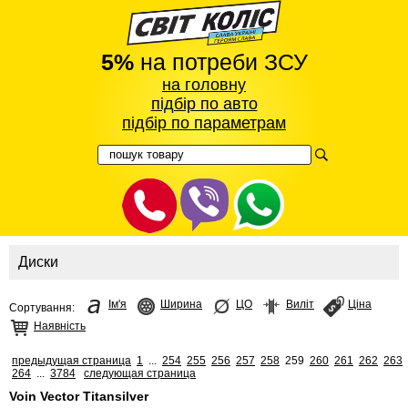
5%
на потреби ЗСУ
на головну
підбір по авто
підбір по параметрам
Диски
Ім'я
Ширина
ЦО
Виліт
Ціна
Сортування:
Наявність
предыдущая страница
1
...
254
255
256
257
258
259
260
261
262
263
264
...
3784
следующая страница
Voin Vector Titansilver