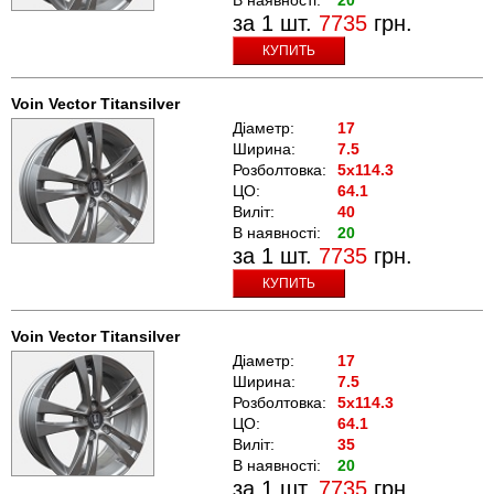
за 1 шт.
7735
грн.
КУПИТЬ
Voin Vector Titansilver
Діаметр:
17
Ширина:
7.5
Розболтовка:
5x114.3
ЦО:
64.1
Виліт:
40
В наявності:
20
за 1 шт.
7735
грн.
КУПИТЬ
Voin Vector Titansilver
Діаметр:
17
Ширина:
7.5
Розболтовка:
5x114.3
ЦО:
64.1
Виліт:
35
В наявності:
20
за 1 шт.
7735
грн.