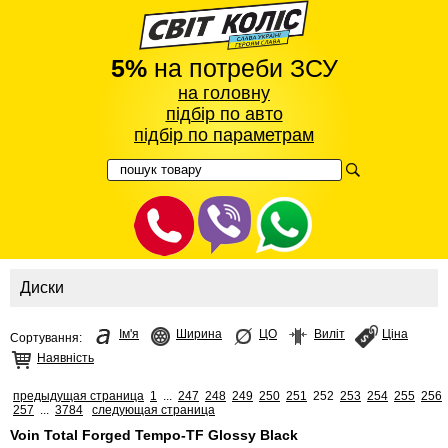
5%
на потреби ЗСУ
на головну
підбір по авто
підбір по параметрам
Диски
Ім'я
Ширина
ЦО
Виліт
Ціна
Сортування:
Наявність
предыдущая страница
1
...
247
248
249
250
251
252
253
254
255
256
257
...
3784
следующая страница
Voin Total Forged Tempo-TF Glossy Black