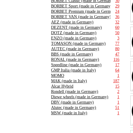
BORBET Classic (made in Germany)
30
BORBET Sport (made in Germany)
29
BORBET Premium (made in Germany)
24
BORBET VAN (made in Germany)
36
AEZ (made in Germany)
32
DEZENT (made in Germany)
60
DOTZ (made in Germany)
50
ENZO (made in Germany)
3
TOMASON (made in Germany)
77
AUTEC (made in Germany)
80
BBS (made in Germany)
47
RONAL (made in Germany)
116
Speedline (made in Germany)
17
GMP Italia (made in Italy)
64
MOMO
1
MAK (made in Italy)
187
Alcar Hybrid
15
Rondell (made in Germany)
2
Diewe wheels (made in Germany)
1
DBV (made in Germany)
1
Alutec (made in Germany)
51
MSW (made in Italy)
1