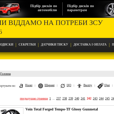
Підбір дисків по
Підбір дисків по
автомобілю
параметрам
МИ ВІДДАМО НА ПОТРЕБИ ЗСУ
6
ТОДИСКИ
СЕКРЕТКИ
ДАТЧИКИ ТИСКУ
ДОСТАВКА І ОПЛАТА
П
Головна
Головна
Назві
Ширині
ЦО
Виліту
Ціні
ортувати по:
предыдущая страница
1
...
237
238
239
240
241
242
243
244
245
2
Voin Total Forged Tempo-TF Glossy Gunmetal