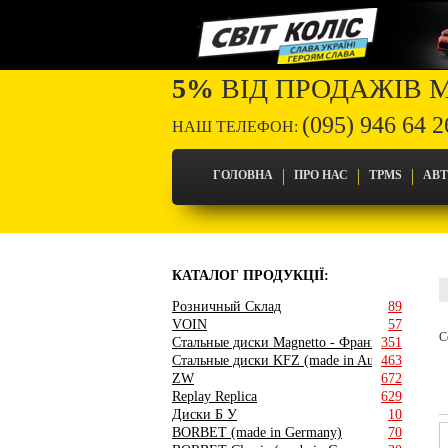
5%
ВІД ПРОДАЖІВ 
(095) 946 64 2
НАШ ТЕЛЕФОН:
ГОЛОВНА
ПРО НАС
TPMS
АВ
КАТАЛОГ ПРОДУКЦІЇ:
Розничный Склад
89
VOIN
57
С
Стальные диски Magnetto - Франция
351
Стальные диски KFZ (made in Austria)
463
ZW
672
Replay Replica
629
Диски Б У
10
BORBET (made in Germany)
70