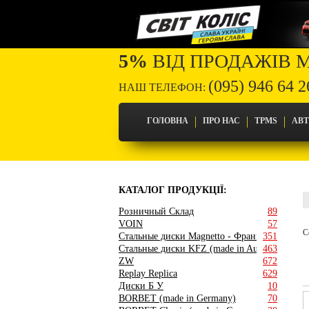
5%
ВІД ПРОДАЖІВ 
(095) 946 64 2
НАШ ТЕЛЕФОН:
ГОЛОВНА
ПРО НАС
TPMS
АВ
КАТАЛОГ ПРОДУКЦІЇ:
Розничный Склад
89
VOIN
57
С
Стальные диски Magnetto - Франция
351
Стальные диски KFZ (made in Austria)
463
ZW
672
Replay Replica
629
Диски Б У
10
BORBET (made in Germany)
70