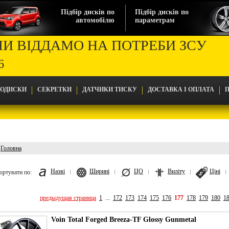
Підбір дисків по
Підбір дисків по
автомобілю
параметрам
МИ ВІДДАМО НА ПОТРЕБИ ЗСУ
6
ТОДИСКИ
СЕКРЕТКИ
ДАТЧИКИ ТИСКУ
ДОСТАВКА І ОПЛАТА
П
Головна
Головна
Назві
Ширині
ЦО
Виліту
Ціні
ортувати по:
предыдущая страница
1
...
172
173
174
175
176
177
178
179
180
1
Voin Total Forged Breeza-TF Glossy Gunmetal