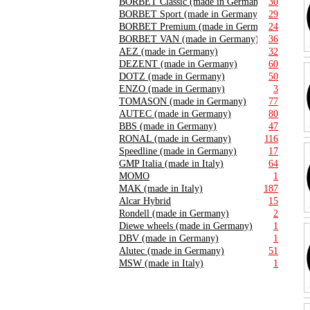
BORBET Classic (made in Germany)
30
BORBET Sport (made in Germany)
29
BORBET Premium (made in Germany)
24
BORBET VAN (made in Germany)
36
AEZ (made in Germany)
32
DEZENT (made in Germany)
60
DOTZ (made in Germany)
50
ENZO (made in Germany)
3
TOMASON (made in Germany)
77
AUTEC (made in Germany)
80
BBS (made in Germany)
47
RONAL (made in Germany)
116
Speedline (made in Germany)
17
GMP Italia (made in Italy)
64
MOMO
1
MAK (made in Italy)
187
Alcar Hybrid
15
Rondell (made in Germany)
2
Diewe wheels (made in Germany)
1
DBV (made in Germany)
1
Alutec (made in Germany)
51
MSW (made in Italy)
1