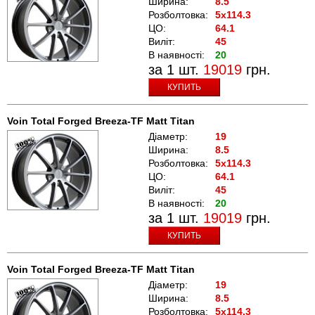
Ширина:
8.5
Розболтовка:
5x114.3
ЦО:
64.1
Виліт:
45
В наявності:
20
за 1 шт.
19019
грн.
КУПИТЬ
Voin Total Forged Breeza-TF Matt Titan
Діаметр:
19
Ширина:
8.5
Розболтовка:
5x114.3
ЦО:
64.1
Виліт:
45
В наявності:
20
за 1 шт.
19019
грн.
КУПИТЬ
Voin Total Forged Breeza-TF Matt Titan
Діаметр:
19
Ширина:
8.5
Розболтовка:
5x114.3