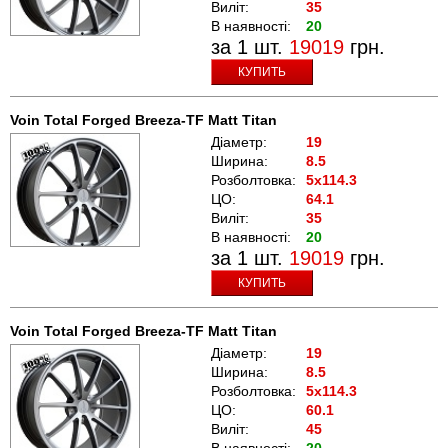
Виліт:
35
В наявності:
20
за 1 шт.
19019
грн.
КУПИТЬ
Voin Total Forged Breeza-TF Matt Titan
Діаметр:
19
Ширина:
8.5
Розболтовка:
5x114.3
ЦО:
64.1
Виліт:
35
В наявності:
20
за 1 шт.
19019
грн.
КУПИТЬ
Voin Total Forged Breeza-TF Matt Titan
Діаметр:
19
Ширина:
8.5
Розболтовка:
5x114.3
ЦО:
60.1
Виліт:
45
В наявності:
20