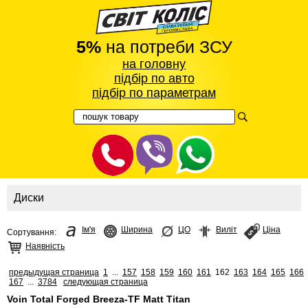
5%
на потреби ЗСУ
на головну
підбір по авто
підбір по параметрам
Диски
Ім'я
Ширина
ЦО
Виліт
Ціна
Сортування:
Наявність
предыдущая страница
1
...
157
158
159
160
161
162
163
164
165
166
167
...
3784
следующая страница
Voin Total Forged Breeza-TF Matt Titan