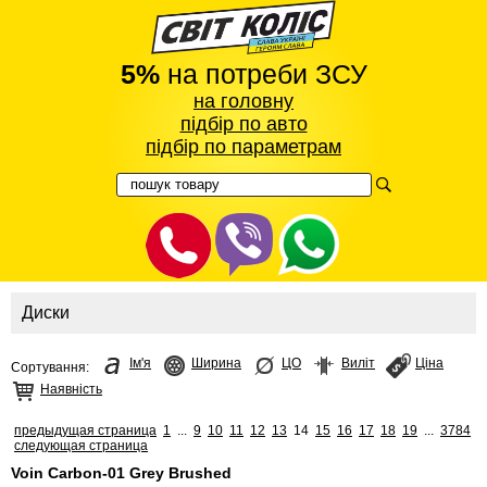
5%
на потреби ЗСУ
на головну
підбір по авто
підбір по параметрам
Диски
Ім'я
Ширина
ЦО
Виліт
Ціна
Сортування:
Наявність
предыдущая страница
1
...
9
10
11
12
13
14
15
16
17
18
19
...
3784
следующая страница
Voin Carbon-01 Grey Brushed