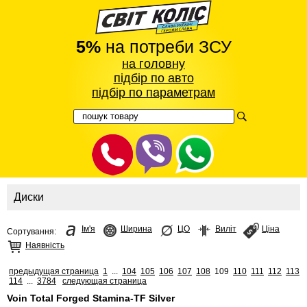
5%
на потреби ЗСУ
на головну
підбір по авто
підбір по параметрам
Диски
Ім'я
Ширина
ЦО
Виліт
Ціна
Сортування:
Наявність
предыдущая страница
1
...
104
105
106
107
108
109
110
111
112
113
114
...
3784
следующая страница
Voin Total Forged Stamina-TF Silver