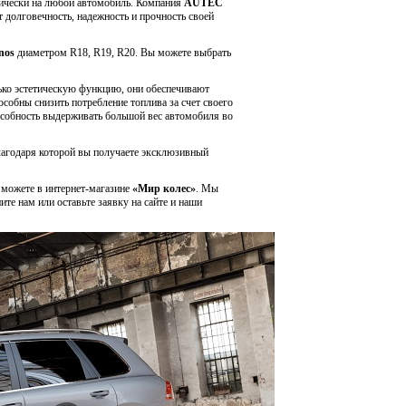
тически на любой автомобиль. Компания
AUTEC
 долговечность, надежность и прочность своей
nos
диаметром R18, R19, R20. Вы можете выбрать
ько эстетическую функцию, они обеспечивают
собны снизить потребление топлива за счет своего
пособность выдерживать большой вес автомобиля во
лагодаря которой вы получаете эксклюзивный
 можете в интернет-магазине
«Мир колес»
. Мы
е нам или оставьте заявку на сайте и наши