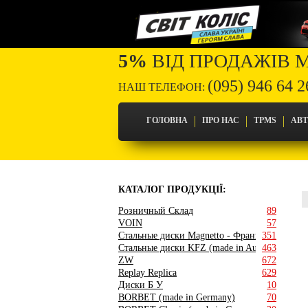
5%
ВІД ПРОДАЖІВ 
(095) 946 64 2
НАШ ТЕЛЕФОН:
ГОЛОВНА
ПРО НАС
TPMS
АВ
КАТАЛОГ ПРОДУКЦІЇ:
Розничный Склад
89
VOIN
57
Стальные диски Magnetto - Франция
351
Стальные диски KFZ (made in Austria)
463
ZW
672
Replay Replica
629
Диски Б У
10
BORBET (made in Germany)
70