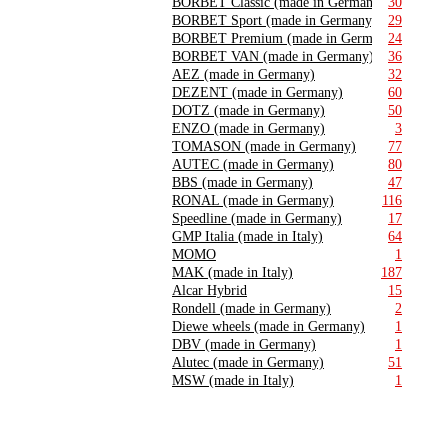
BORBET Classic (made in Germany)
30
BORBET Sport (made in Germany)
29
BORBET Premium (made in Germany)
24
BORBET VAN (made in Germany)
36
AEZ (made in Germany)
32
DEZENT (made in Germany)
60
DOTZ (made in Germany)
50
ENZO (made in Germany)
3
TOMASON (made in Germany)
77
AUTEC (made in Germany)
80
BBS (made in Germany)
47
RONAL (made in Germany)
116
Speedline (made in Germany)
17
GMP Italia (made in Italy)
64
MOMO
1
MAK (made in Italy)
187
Alcar Hybrid
15
Rondell (made in Germany)
2
Diewe wheels (made in Germany)
1
DBV (made in Germany)
1
Alutec (made in Germany)
51
MSW (made in Italy)
1