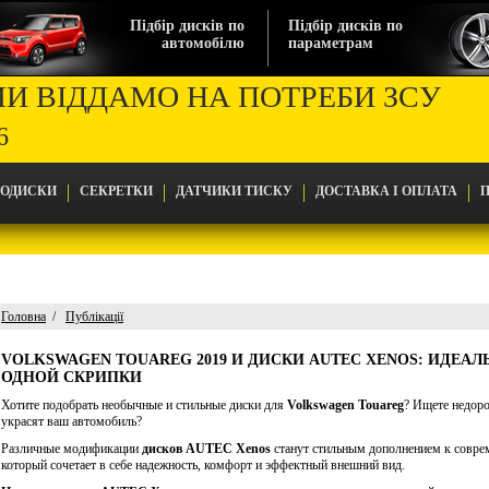
Підбір дисків по
Підбір дисків по
автомобілю
параметрам
МИ ВІДДАМО НА ПОТРЕБИ ЗСУ
6
ТОДИСКИ
СЕКРЕТКИ
ДАТЧИКИ ТИСКУ
ДОСТАВКА І ОПЛАТА
П
Головна
Публікації
Головна
VOLKSWAGEN TOUAREG 2019 И ДИСКИ AUTEC XENOS: ИДЕА
Публікації
ОДНОЙ СКРИПКИ
Volkswagen Touareg 2019 и диски AUTEC Xenos: идеально подобраны как две струны о
Хотите подобрать необычные и стильные диски для
Volkswagen Touareg
? Ищете недоро
украсят ваш автомобиль?
Различные модификации
дисков AUTEC Xenos
станут стильным дополнением к совр
который сочетает в себе надежность, комфорт и эффектный внешний вид.