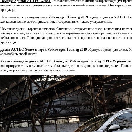
Немецкие диски AUTEC Xenos
– высококачественные диски, которые подойдут прак
является одним из крупнейших производителей автомобильных дисков. Она гарантирует
продукции.
На автомобиль премиум-класса
Volkswagen Touareg 2019
подойдут
диски AUTEC Xe
как классические модели дисков, так и современные, и даже ультрамодные.
Немецкие диски – гарантия качества. Стильные и современные диски выполняют не тол
плавную проходимость автомобиля, легкое торможение и быстрый разгон, также они спо
небольшого веса. Такие диски проходят испытания на прочность и долговечность, на с
время езды.
Диски AUTEC Xenos
в паре с
Volkswagen Touareg 2019
образуют гремучую смесь, б
автомобиль своей мечты.
Купить
немецкие диски AUTEC Xenos
для
Volkswagen Touareg 2019 в Украине
вы
импортируем только лучшие автомобильные диски от мировых производителей. Позвонит
менеджеры свяжутся с вами и помогут с выбором.