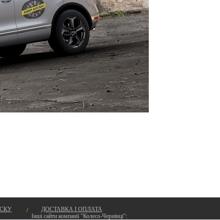
ИСКУ
ДОСТАВКА І ОПЛАТА
Інші сайти компанії "Колесо-Чернівці":