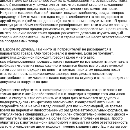
дисков (такие как страна-прозводитель, коэффициент нагрузки, разболтовка,
вылет) появляются у покупателя от того что в нашей стране к сожалению
низкое доверие покупателя к продавцу, а точнее к его компетентности.
Недавно в магазине бытовой техники, покупая хлебопечку, я задал вопрос
продавцу: «Чем отличается одна модель хлебопечки (та что подороже) от
другой модели (той что подешевле)», на что не смог получить ответ. Я достал
инструкцию к обоим хлебопечкам и разобравшись все-таки в чем же разница
– консультировал продавцов магазина, которые попросили меня разъяснить
им это. Конечно после таких продавцов хочется детально изучать каждый
товар и его параметры. Так как у нас в стране никто не несет ответственности
за продаваемый товар.
В Европе по другому. Там никто из потребителей не разбирается в
параметрах товара. Оно потребителю и ненужно. Если он покупает,
допустим, диски – он приходит, говорит какое у него авто,
квалифицированный продавец тыкает пальцем на все варианты, покупатель
выбирает что ему из предложенного нравится более всего с эстетической
точки зрения и подходит по цене – и покупает, при этом продавец несет
ответственность за применимость конкретного диска к конкретному
автомобилю - в том числе и в плане нагрузок на ступицу и в плане предельно
допустимых нагрузок на диск.
Лучше всего обратится к настоящим профессионалам, которые знают не
только диски с какой разболтовкой и ц.о. подходят к ступице того или иного
авто, а смогут внятно объяснить чем один диск отличается от другого и
подобрать диски к конкретному автомобилю, к конкретной автошине. Не
загружайте себя на мой взгляд лишней для вас информацией, не тратьте
время на перечитку многостраничных разделов автомобильных форумов, не
углубляйтесь в спецификации автомобилей относительно колесных дисков –
потратьте лучше это время на более приятные и полезные вещи. Просто
обратитесь к знатокам – они вам помогут и возьмут на себя ответственность
за то что конкретные диски подойдут именно к вашему авто. Если же вы все-