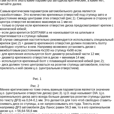
таки хотите знать какие параметры автодиска критические, а какие нет,
читайте далее.
Самым критическим параметром автомобильного диска является
«разболтовка». Это количество крепежных отверстий под ступицу авто и
расстояние между центрами этих отверстий (рис.1). Смещение в сторону от
центра отверстия возможно максимум на 1 мм но:
- только в случае если крепежное отверстие диска предусматривает крепеж с
конической юбкой;
- если диск крепится БОЛТАМИ а не нанизывается на шпильки и
притягивается к ступице гайками.
В случае смещения настоятельно рекомендуется использовать специальный
крепеж (рис.2) + диаметр крепежного отверстия должен позволять болту
свободно «гулять» в нем. Например возможно установить диски с
межболтовым расстоянием 4х100 на ступицу 4х98 если:
- для крепления используется болт диаметр резьбовой части 12 мм;
- диаметр крепежного отверстия в диске = минимум 14 мм;
- используется крепежный болт с плавающей конической юбкой (рис.2);
- диск должен точно центроваться на розетке ступицы автомобиля, плотно
прилегать к ней своим ц.о. (центральным отверстием).
Рис. 1
Рис. 2
Менее критическим но тоже очень важным параметром является значение
ц.о. (центральное отверстие диска) (рис.3). Ц.О. еще называют DIA. Ц.о.
оригинального диска авто всегда больше диаметра розетки ступицы (далее
по тексту ДРЗ) на 0,04-0,1 мм. Это делается для того чтоб свободно ставить-
снимать диск со ступицы, а не запрессовывать его туда. Тоесть если
например ДРЗ автомобиля Дэу Ланос равен 56,5 мм, то в его оригинальном
диске ц.о. = 56,64-56,6 мм.