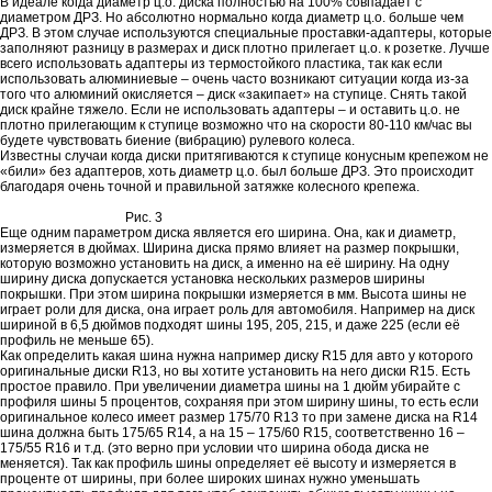
В идеале когда диаметр ц.о. диска полностью на 100% совпадает с
диаметром ДРЗ. Но абсолютно нормально когда диаметр ц.о. больше чем
ДРЗ. В этом случае используются специальные проставки-адаптеры, которые
заполняют разницу в размерах и диск плотно прилегает ц.о. к розетке. Лучше
всего использовать адаптеры из термостойкого пластика, так как если
использовать алюминиевые – очень часто возникают ситуации когда из-за
того что алюминий окисляется – диск «закипает» на ступице. Снять такой
диск крайне тяжело. Если не использовать адаптеры – и оставить ц.о. не
плотно прилегающим к ступице возможно что на скорости 80-110 км/час вы
будете чувствовать биение (вибрацию) рулевого колеса.
Известны случаи когда диски притягиваются к ступице конусным крепежом не
«били» без адаптеров, хоть диаметр ц.о. был больше ДРЗ. Это происходит
благодаря очень точной и правильной затяжке колесного крепежа.
Рис. 3
Еще одним параметром диска является его ширина. Она, как и диаметр,
измеряется в дюймах. Ширина диска прямо влияет на размер покрышки,
которую возможно установить на диск, а именно на её ширину. На одну
ширину диска допускается установка нескольких размеров ширины
покрышки. При этом ширина покрышки измеряется в мм. Высота шины не
играет роли для диска, она играет роль для автомобиля. Например на диск
шириной в 6,5 дюймов подходят шины 195, 205, 215, и даже 225 (если её
профиль не меньше 65).
Как определить какая шина нужна например диску R15 для авто у которого
оригинальные диски R13, но вы хотите установить на него диски R15. Есть
простое правило. При увеличении диаметра шины на 1 дюйм убирайте с
профиля шины 5 процентов, сохраняя при этом ширину шины, то есть если
оригинальное колесо имеет размер 175/70 R13 то при замене диска на R14
шина должна быть 175/65 R14, а на 15 – 175/60 R15, соответственно 16 –
175/55 R16 и т.д. (это верно при условии что ширина обода диска не
меняется). Так как профиль шины определяет её высоту и измеряется в
проценте от ширины, при более широких шинах нужно уменьшать