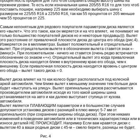
процентность профиля для того чтоб сохранить общую высоту шины на
прежнем уровне. То есть если изначальная шина 205/55 R16 то для того чтоб
поставить пошире, например 225 вам необходимо выбирать шину с
размером не 225/55 R16 а 225/50 R16, так как 55 процентов от 205 меньше
чем 55 процентов от 225.
Самым непонятным для рядового покупателя параметром диска является
его «вылет». Что это такое, как он меряется и на что влияет, не понимают не
только большинство покупателей дисков но и некоторые продавцы))). Вылет
это расстояние от привалочной плоскости диска до центра его обода (рис.4).
Измеряется он в миллиметрах. Бывает положительный и отрицательный
вылет. При отрицательном вылете в обозначении вылета ставится знак «-
(минус)». При положительном - ничего не ставится (очень редко встречается
обозначение со знаком «+»). Отрицательный вылет это когда привалочная
плоскость диска находится ближе к внутреннему краю его обода, чем к
внешнему. Если привалочная плоскость диска находится вровень с центром
его обода – вылет такого диска = 0.
Вылет диска влияет на то как колесо будет располагаться под колесной
аркой автомобиля. Чем ближе вылет к меньшему значению тем больше диск
будет «выступать на улицу». Вылет оригинальных дисков рассчитывается
производителем автомобиля исходя из того какой ширины шина
устанавливается на авто и как далеко выступает ступица от кузова
автомобиля.
Вылет является ПЛАВАЮЩИМ параметром и в большинстве случаев
допускается установка дисков с разницей в плюс-минус 5-7 мм от
оригинального (при сохранении ширины обода диска). При этом никаких
изменений в поведении автомобиля или в технических характеристиках или в
износе деталей НЕ ПРОИСХОДИТ. Например Если вам нравятся диски с
вылетом 40 а ваши родные диски с 45-м – смело берите, разницы не будет.
Рис. 4